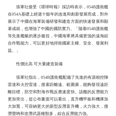
張軍社接受《環球時報》採訪時表示，054B護衛艦
在054A基礎上經過十餘年的改進和創新發展而成，對外
展示了中國在海軍裝備研發和建造方面的快速發展和顯
著成就，也增強了中國的國防實力。「隨着054B護衛艦
等先進艦艇的逐步服役，中國海軍將具備更強的遠海綜
合作戰能力，可以更好地捍衛國家主權、安全、發展利
益。」
性價比高 可大量建造裝備
張軍社指出，054B護衛艦配備了先進的有源相控陣
雷達和火控雷達，搜索距離遠、範圍廣，能夠發現遠距
離目標，防空和對海作戰反應速度快。該艦的反潛能力
更加突出，從公布畫面可以看出，直升機甲板和機庫加
大加寬，可容納更大的新型反潛直升機，火力強大，搜
潛聲吶和攻潛武器種類多，綜合反潛能力強。