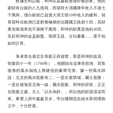
根據史料記載，和珅在嘉慶親政後即被抄家。他的
家財有白銀約八九億両，而當時大清國庫年收入不過七
千萬両，僅白銀就已超過大清王朝10年收入的總和。就
算當時在歐洲已是窮奢極侈的法國國王路易十四，其財
產兌換過來也不過兩千萬両，和珅的財產是他的40倍。
至於和珅的金盂銀盤、翡翠玉器、古玩書畫……更不知
如何計算。
筆者曾去過北京恭親王府遊覽，那是和珅的故居。
乾隆四十一年（1766年） ，他開始在這東依前海、背靠
後海的風水福地上興建他的豪華宅第。據一些風水師
說：北京的風水龍脈有二，一是在紫禁城，屬土龍脈；
一是在後海至北海一線，屬水龍脈。和珅的府第，正正
在龍腹之處。古人「以水為財」，所以他的財源滾滾而
來。事實上府中處處見水，亭台樓閣也在綠水翠樹環抱
之中，十分舒適。