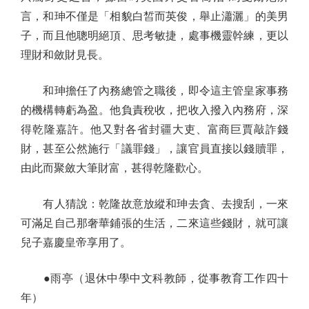
言，和珅不僅是「相貌白皙而英俊，舉止瀟灑」的美男
子，而且他聰明絕頂、思考敏捷，處事機靈幹練，更以
理財和斂財見長。
和珅擔任了內務總管之職後，即令這主管皇家事務
的機構轉虧為盈。他負責稅收，把收入撥入內務府，深
得乾隆嘉許。他又對各省封疆大吏、富商巨賈敲詐錢
財，甚至公然施行「議罪錢」，讓官員直接以錢贖罪，
由此而聚斂大筆財富，甚得乾隆歡心。
有人猜說：乾隆故意放縱和珅去貪、去搜刮，一來
可滿足自己那奢華鋪張的生活，二來這些錢財，就可讓
兒子嘉慶皇帝享用了。
●雨亭（退休中學中文科教師，從事教育工作四十
年）