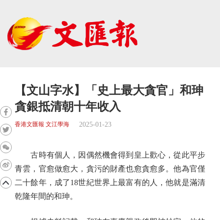
【文山字水】「史上最大貪官」和珅
貪銀抵清朝十年收入
2025-01-23
香港文匯報 文江學海
古時有個人，因偶然機會得到皇上歡心，從此平步
青雲，官愈做愈大，貪污的財產也愈貪愈多。他為官僅
二十餘年，成了18世紀世界上最富有的人，他就是滿清
乾隆年間的和珅。