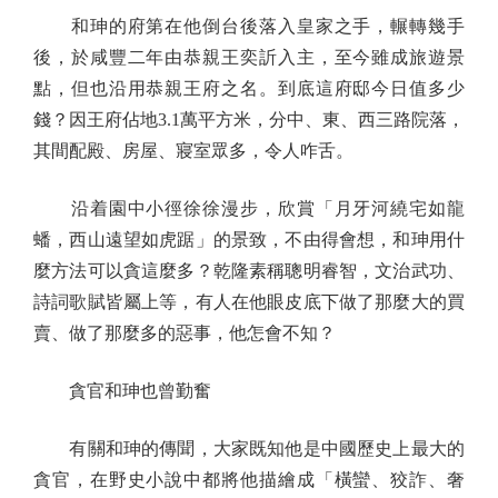
和珅的府第在他倒台後落入皇家之手，輾轉幾手
後，於咸豐二年由恭親王奕訢入主，至今雖成旅遊景
點，但也沿用恭親王府之名。到底這府邸今日值多少
錢？因王府佔地3.1萬平方米，分中、東、西三路院落，
其間配殿、房屋、寢室眾多，令人咋舌。
沿着園中小徑徐徐漫步，欣賞「月牙河繞宅如龍
蟠，西山遠望如虎踞」的景致，不由得會想，和珅用什
麼方法可以貪這麼多？乾隆素稱聰明睿智，文治武功、
詩詞歌賦皆屬上等，有人在他眼皮底下做了那麼大的買
賣、做了那麼多的惡事，他怎會不知？
貪官和珅也曾勤奮
有關和珅的傳聞，大家既知他是中國歷史上最大的
貪官，在野史小說中都將他描繪成「橫蠻、狡詐、奢