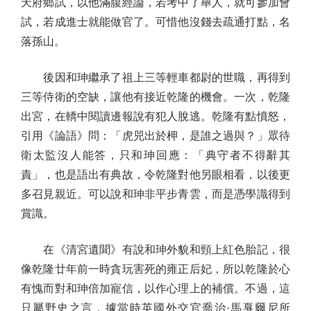
天府鄉試，以他滿腹經論，若考中了舉人，就可參加會
試，若成進士就能做官了。可惜他沒錢去疏通打點，名
落孫山。
後因和珅繼承了祖上三等輕車都尉的世職，再得到
三等侍衛的空缺，讓他有接近乾隆的機會。一次，乾隆
出宮，在轎中閱讀邊報說有犯人脫逃。乾隆有點憤怒，
引用《論語》問：「虎兕出於柙，是誰之過與？」眾待
衛太監沒人能答，只和珅回應：「典守者不得辭其
責」，也是語出有典故，令乾隆對他另眼相看，以後更
多召見親近。可以說和珅非平步青雲，而是憑學識得到
賞識。
在《清宮遺聞》有說和珅外貌和頸上紅色胎記，很
像乾隆廿年前一時貪玩害死的雍正后妃，所以乾隆於心
有愧而對和珅倍加寵信，以作心理上的補償。不過，這
只屬野史之言，據當時英國外交官喬治·馬戛爾尼所