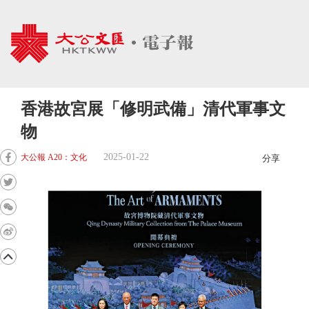
香港故宮展「修明武備」清代軍事文
物
2025-01-22
大公報 A20：文化
分享