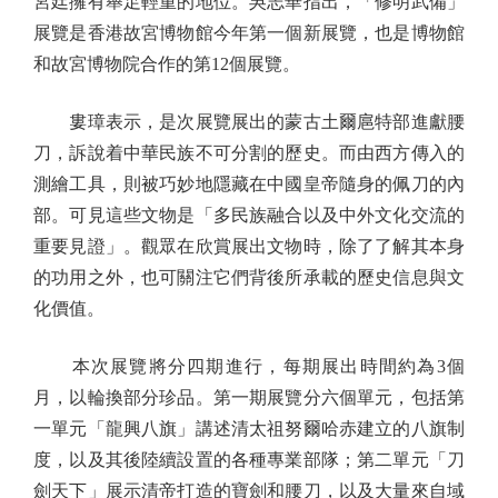
宮廷擁有舉足輕重的地位。吳志華指出，「修明武備」
展覽是香港故宮博物館今年第一個新展覽，也是博物館
和故宮博物院合作的第12個展覽。
婁璋表示，是次展覽展出的蒙古土爾扈特部進獻腰
刀，訴說着中華民族不可分割的歷史。而由西方傳入的
測繪工具，則被巧妙地隱藏在中國皇帝隨身的佩刀的內
部。可見這些文物是「多民族融合以及中外文化交流的
重要見證」。觀眾在欣賞展出文物時，除了了解其本身
的功用之外，也可關注它們背後所承載的歷史信息與文
化價值。
本次展覽將分四期進行，每期展出時間約為3個
月，以輪換部分珍品。第一期展覽分六個單元，包括第
一單元「龍興八旗」講述清太祖努爾哈赤建立的八旗制
度，以及其後陸續設置的各種專業部隊；第二單元「刀
劍天下」展示清帝打造的寶劍和腰刀，以及大量來自域