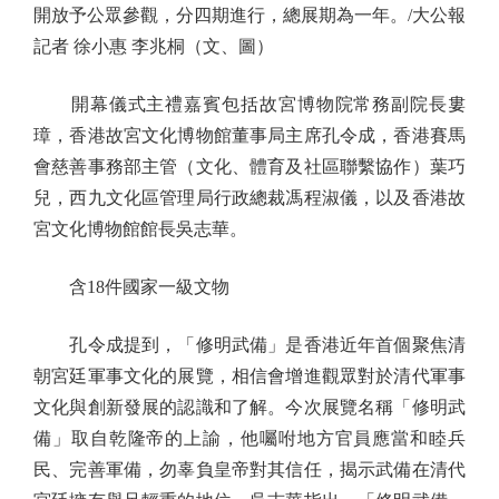
開放予公眾參觀，分四期進行，總展期為一年。/大公報
記者 徐小惠 李兆桐（文、圖）
開幕儀式主禮嘉賓包括故宮博物院常務副院長婁
璋，香港故宮文化博物館董事局主席孔令成，香港賽馬
會慈善事務部主管（文化、體育及社區聯繫協作）葉巧
兒，西九文化區管理局行政總裁馮程淑儀，以及香港故
宮文化博物館館長吳志華。
含18件國家一級文物
孔令成提到，「修明武備」是香港近年首個聚焦清
朝宮廷軍事文化的展覽，相信會增進觀眾對於清代軍事
文化與創新發展的認識和了解。今次展覽名稱「修明武
備」取自乾隆帝的上諭，他囑咐地方官員應當和睦兵
民、完善軍備，勿辜負皇帝對其信任，揭示武備在清代