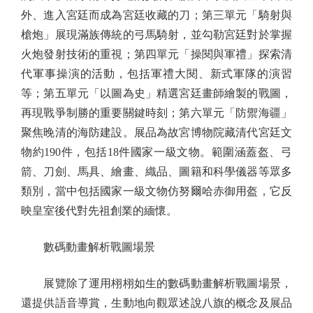
外、進入宮廷而成為宮廷收藏的刀；第三單元「騎射與
槍炮」展現滿族傳統的弓馬騎射，並勾勒宮廷對於掌握
火炮發射技術的重視；第四單元「操閱與軍禮」探索清
代軍事操演的活動，包括軍禮大閱、新式軍隊的演習
等；第五單元「以圖為史」精選宮廷畫師繪製的戰圖，
再現戰爭制勝的重要關鍵時刻；第六單元「防禦海疆」
聚焦晚清的海防建設。展品為故宮博物院藏清代宮廷文
物約190件，包括18件國家一級文物。範圍涵蓋盔、弓
箭、刀劍、馬具、繪畫、織品、圖籍和科學儀器等眾多
類別，當中包括國家一級文物仿努爾哈赤御用盔，它反
映皇室後代對先祖創業的緬懷。
數碼動畫解析戰圖場景
展覽除了運用栩栩如生的數碼動畫解析戰圖場景，
還提供語音導賞，生動地向觀眾述說八旗的概念及展品