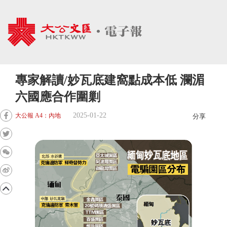
專家解讀/妙瓦底建窩點成本低 瀾湄
六國應合作圍剿
2025-01-22
大公報 A4：內地
分享