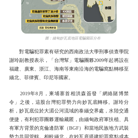
圖：緬甸妙瓦底地區電騙園區分布
對電騙犯罪素有研究的西南政法大學刑事偵查學院
謝玲副教授表示，「台灣幫」電騙團夥2009年起將設在
福建、廣東、浙江、海南等東南沿海的電騙窩點轉移至
緬北、菲律賓、印尼等國家。
2019年8月，柬埔寨首相洪森簽發「網絡賭博禁
令」之後，這股台灣犯罪勢力向妙瓦底轉移。謝玲分
析，妙瓦底位於大湄公河流域的泰緬交界處，水陸交通
便捷，有利犯罪團夥運輸藏匿，由緬甸政府軍扶植、具
有軍方背景的克倫邊防軍（BGF）和當地民族地方武裝
勢力共同管轄。相較緬北，在妙瓦底搭建犯罪窩點成本