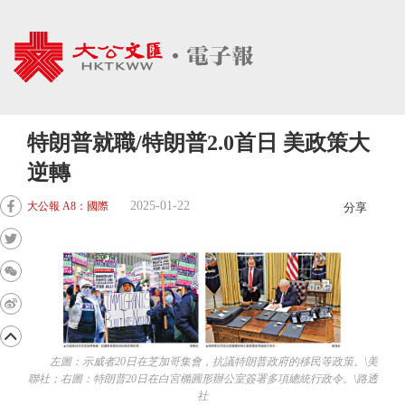
特朗普就職/特朗普2.0首日 美政策大
逆轉
2025-01-22
大公報 A8：國際
分享
左圖：示威者20日在芝加哥集會，抗議特朗普政府的移民等政策。\美
聯社；右圖：特朗普20日在白宮橢圓形辦公室簽署多項總統行政令。\路透
社