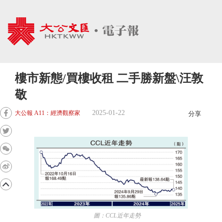
樓市新態/買樓收租 二手勝新盤\汪敦
敬
2025-01-22
大公報 A11：經濟觀察家
分享
圖：CCL近年走勢