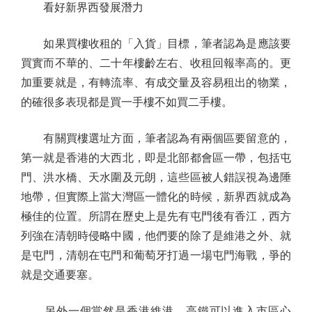
看好新界西發展潛力
如果買樓收租的「入貨」目標，筆者認為是應該要
買實而不華的、二十年樓齡左右、收租回報率高的。更
加重要就是，有轉流率、有成交量及容易租出的物業，
的確很多表現都是買一手樓不如買二手樓。
有關買樓選址方面，筆者認為有兩個區要留意的，
第一就是香港的大西北，即是北部都會區一帶，包括屯
門、洪水橋、天水圍及元朗，這些區被人錯誤視為邊陲
地帶，但實際上當大灣區一體化的時候，新界西就成為
極佳的位置。所謂在歷史上是先有屯門後有香江，西方
列強在清朝時侵略中國，他們要的除了是維港之外、就
是屯門，清朝在屯門和葡萄牙打過一場屯門海戰，爭的
就是交通要塞。
另外一個當然是香港維港。高鐵可以進入市區心