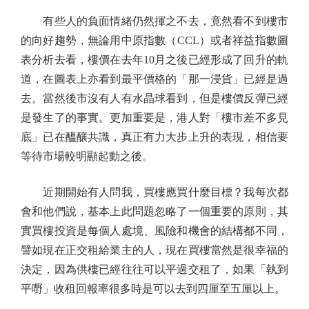
有些人的負面情緒仍然揮之不去，竟然看不到樓市
的向好趨勢，無論用中原指數（CCL）或者祥益指數圖
表分析去看，樓價在去年10月之後已經形成了回升的軌
道，在圖表上亦看到最平價格的「那一浸貨」已經是過
去。當然後市沒有人有水晶球看到，但是樓價反彈已經
是發生了的事實。更加重要是，港人對「樓市差不多見
底」已在醞釀共識，真正有力大步上升的表現，相信要
等待市場較明顯起動之後。
近期開始有人問我，買樓應買什麼目標？我每次都
會和他們說，基本上此問題忽略了一個重要的原則，其
實買樓投資是每個人處境、風險和機會的結構都不同，
譬如現在正交租給業主的人，現在買樓當然是很幸福的
決定，因為供樓已經往往可以平過交租了，如果「執到
平嘢」收租回報率很多時是可以去到四厘至五厘以上。