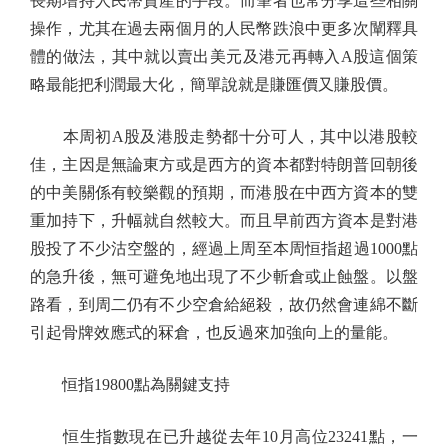
長期增持人民幣資產的手段。而筆者也常分享這些相關
操作，尤其在過去兩個月的人民幣跌浪中更多次闡釋具
體的做法，其中就以賣出美元及港元再轉入A股這個策
略最能把利潤最大化，簡單說就是賺匯價又賺股價。
本周初A股及港股走勢都十分可人，其中以港股較
佳，主因是無論東方或是西方的資本都對特朗普回朝後
的中美關係有較樂觀的預期，而港股在中西方資本的雙
重加持下，升幅就自然較大。而且早前西方資本是對港
股投了不少沽空盤的，經過上周至本周恒指超過1000點
的急升後，無可避免地出現了不少斬倉或止蝕盤。以盤
路看，到周二仍有不少空倉給絕殺，故仍然會連綿不斷
引起骨牌效應式的冧倉，也反過來加強向上的量能。
恒指19800點為關鍵支持
恒生指數現在已升越從去年10月高位23241點，一