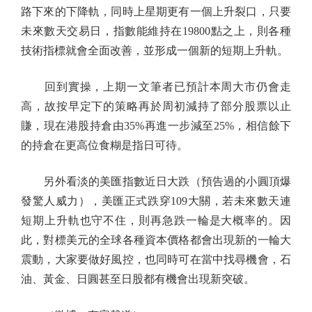
路下來的下降軌，同時上星期更有一個上升裂口，只要
未來數天交易日，指數能維持在19800點之上，則各種
技術指標就會全面改善，並形成一個新的短期上升軌。
回到實操，上期一文筆者已預計本周大市仍會走
高，故按早定下的策略再於周初減持了部分股票以止
賺，現在港股持倉由35%再進一步減至25%，相信餘下
的持倉在更高位食糊是指日可待。
另外看淡的美匯指數近日大跌（預告過的小圓頂爆
發驚人威力），美匯正式跌穿109大關，若未來數天連
短期上升軌也守不住，則再急跌一輪是大概率的。因
此，對標美元的全球各種資本價格都會出現新的一輪大
震動，大家要做好風控，也同時可在當中找尋機會，石
油、黃金、日圓甚至日股都有機會出現新突破。