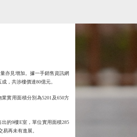
數量亦見增加。據一手銷售資訊網
成，共涉樓價達80億元。
實用面積分別為5201及650方
的9樓E室，單位實用面積285
後交易再未有進展。