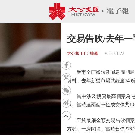
交易告吹/去年一
大公報 B1：地產
2025-01-22
受惠全面撤辣及減息周期展開等
資料，去年新盤市場共錄逾54
當中涉及樓價最高個案為屯門瑧譽
呎，當時連兩個車位成交價共1.8
至於最細金額交易告吹個案為麗
方呎，一房間隔，當時售價276