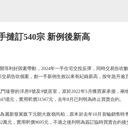
手撻訂540宗 新例後新高
利好因素帶動，2024年一手住宅交投反彈，同時交易告吹
0宗交易告吹個案，創一手新例生效以來有紀錄新高，按年急升逾五
的洋房9號及9號居室，原於2022年5月獲買家承接，兩物業
47億元，實用呎價31567元，去年8月已列明為終止買賣合約。
新發展旗下元朗大旗嶺尚柏，原本於去年10月首輪銷售時售出
.32萬元，實用呎價9695元，不過之後列明為簽訂臨時買賣合約