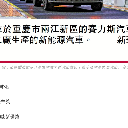
：位於重慶市兩江新區的賽力斯汽車超級工廠生產的新能源汽車。\新
球化
主義
能新優勢