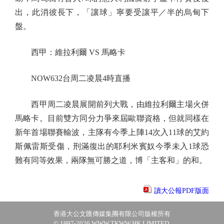
出，此消彼長下，「讓球」寧要受讓平／半的烏甸下
盤。
西甲：維拉利爾 VS 馬略卡
NOW632台周二凌晨4時直播
西甲周二凌晨展開前列大戰，由維拉利爾主場火併
馬略卡。目前雙方同分力爭來屆歐聯資格，但就同樣在
新年首場聯賽輸波，主隊有今季上陣14次入11球的艾約
斯佩雷斯受傷，刑滿復出的耶利米賓奴今季未入1球恐
難有同等效果，兩隊無可勝之道，博「主客和」的和。
讀大公報PDF版面
香港大公文匯傳媒集團有限公司版權所有
© 1997-2026 WWW.TKWW.HK LIMITED.