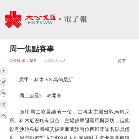
周一焦點賽事
2025-01-20
大公報 B1：體育
分享
意甲：科木 VS 烏甸尼斯
周二凌晨3：45開賽
意甲周二凌晨續演一仗，由科木主場出戰烏甸尼
斯。科木近況略有起色，主場曾擊退羅馬與萊切，但此
役有沙治羅拔圖和艾拔圖摩蘭奴兩位西班牙知名球員倦
勤，烏甸就有暫入7球的意大利國腳射手盧卡停賽後復