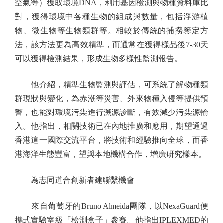
空氣等）獲取環境DNA，利用基因檢測與物種資料庫比
對，獲得環境中各種生物的組成與數量，包括浮游植
物、微生物等生物類群等。相較於傳統的捕撈鑒定方
法，該方法更為高效精準，而通常在獲得樣品後7-30天
可以獲得檢測結果，形成生物多樣性監測報告。
他介紹，精準生物監測與評估，可系統了解物種類
群現狀與變化，為赤潮等災害、外來物種入侵等提供預
警，也能對環境污染進行溯源診斷，有效減少污染源輸
入。他指出，相關技術已在內地推廣和應用，期望通過
香港這一國際交流平台，將技術和經驗推向全球，而香
港海洋生態豐富，望與本地機構合作，增廣研究樣本。
為志同道合創新者建聯繫機會
來自葡萄牙的Bruno Almeida團隊，以NexaGuard便
攜式實驗室級「檢測盒子」參賽。他指出IPLEXMED的