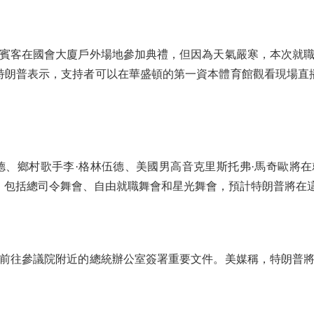
賓客在國會大廈戶外場地參加典禮，但因為天氣嚴寒，本次就職
。特朗普表示，支持者可以在華盛頓的第一資本體育館觀看現場直
、鄉村歌手李·格林伍德、美國男高音克里斯托弗·馬奇歐將在
，包括總司令舞會、自由就職舞會和星光舞會，預計特朗普將在
往參議院附近的總統辦公室簽署重要文件。美媒稱，特朗普將