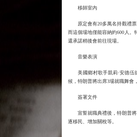
移師室內
原定會有20多萬名持觀禮票
而這個場地僅能容納約600人
還承諾稍後會前往現場。
音樂表演
美國鄉村歌手凱莉·安德伍德
候，特朗普將出席3場就職舞會
簽署文件
宣誓就職典禮後，特朗普將前
逐移民、增加關稅等。