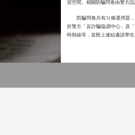
習空間。相關防騙問卷由警方設
防騙問卷共有31條選擇題，其
於警方「反詐騙協調中心」及「
時熱線等，並附上連結邀請學生