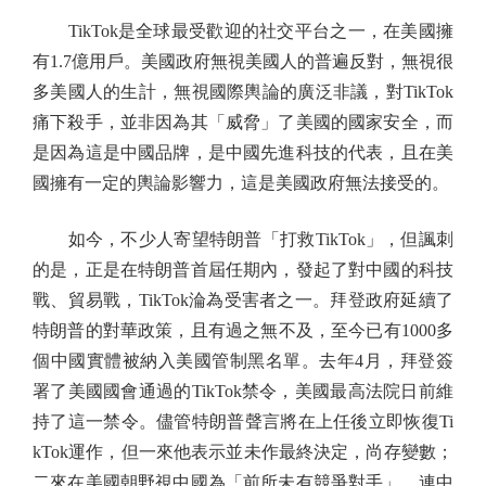
TikTok是全球最受歡迎的社交平台之一，在美國擁
有1.7億用戶。美國政府無視美國人的普遍反對，無視很
多美國人的生計，無視國際輿論的廣泛非議，對TikTok
痛下殺手，並非因為其「威脅」了美國的國家安全，而
是因為這是中國品牌，是中國先進科技的代表，且在美
國擁有一定的輿論影響力，這是美國政府無法接受的。
如今，不少人寄望特朗普「打救TikTok」，但諷刺
的是，正是在特朗普首屆任期內，發起了對中國的科技
戰、貿易戰，TikTok淪為受害者之一。拜登政府延續了
特朗普的對華政策，且有過之無不及，至今已有1000多
個中國實體被納入美國管制黑名單。去年4月，拜登簽
署了美國國會通過的TikTok禁令，美國最高法院日前維
持了這一禁令。儘管特朗普聲言將在上任後立即恢復Ti
kTok運作，但一來他表示並未作最終決定，尚存變數；
二來在美國朝野視中國為「前所未有競爭對手」、連中