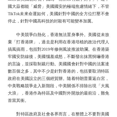
國大蒜都能「威脅」美國國安的極端焦慮情緒下，不管
TikTok未來命運如何，美國針對中國的全方位打壓不會
停止，針對中國高科技的封殺有可能變本加厲。
中美競爭白熱化，香港無法置身事外。美國從未放
棄「打香港牌」，過去是利用在香港培植的政治代理人
搞風搞雨，包括對2019年修例風波推波助瀾。在香港築
牢國安防線後，美國惱羞成怒，不斷發出抹黑恫嚇香港
的言論，並採取制裁行動。美國國會針對中國的法案達
數百個之多，其中不少是針對香港的，包括要取消特區
政府在美國設立的三個經貿辦。隨着特朗普重返白宮，
中美戰略競爭走入新階段，中美關係不排除出現「大風
大浪」，香港作為特區及中國對外開放的最前沿，難免
首當其衝。
對特區政府及社會各界而言，在整體上不要對美國