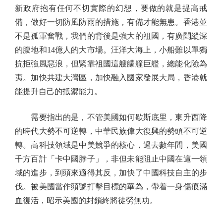
新政府抱有任何不切實際的幻想，要做的就是提高戒
備，做好一切防風防雨的措施，有備才能無患。香港並
不是孤軍奮戰，我們的背後是強大的祖國，有廣闊縱深
的腹地和14億人的大市場。汪洋大海上，小船難以單獨
抗拒強風惡浪，但緊靠祖國這艘艨艟巨艦，總能化險為
夷。加快共建大灣區，加快融入國家發展大局，香港就
能提升自己的抵禦能力。
需要指出的是，不管美國如何歇斯底里，東升西降
的時代大勢不可逆轉，中華民族偉大復興的勢頭不可逆
轉。高科技領域是中美競爭的核心，過去數年間，美國
千方百計「卡中國脖子」，非但未能阻止中國在這一領
域的進步，到頭來適得其反，加快了中國科技自主的步
伐。被美國當作頭號打擊目標的華為，帶着一身傷痕滿
血復活，昭示美國的封鎖終將徒勞無功。