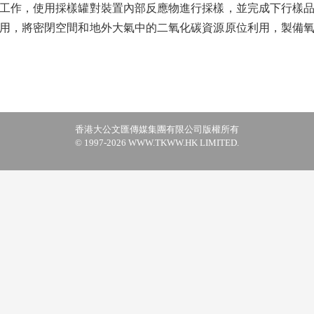
工作，使用採樣罐對裝置內部反應物進行採樣，並完成下行樣
用，將密閉空間和地外大氣中的二氧化碳資源原位利用，製備
香港大公文匯傳媒集團有限公司版權所有
© 1997-2026 WWW.TKWW.HK LIMITED.