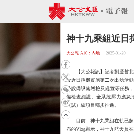
神十九乘組近日
大公報 A10：內地
2025-01-20
【大公報訊】記者劉凝哲北京
於近日擇機實施第二次出艙活動
外設備設施巡檢及處置等任務，
備檢查維護、全系統壓力應急
（試）驗項目穩步推進。
目前，神十九乘組在軌已超過
布的Vlog顯示，神十九航天