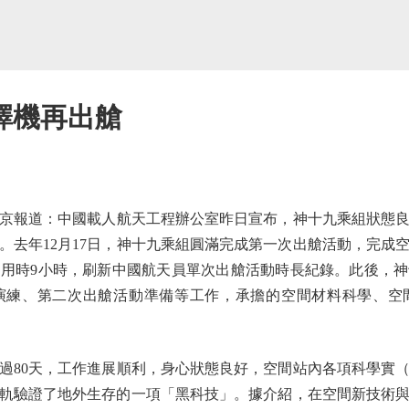
擇機再出艙
報道：中國載人航天工程辦公室昨日宣布，神十九乘組狀態良
。去年12月17日，神十九乘組圓滿完成第一次出艙活動，完成
用時9小時，刷新中國航天員單次出艙活動時長紀錄。此後，
演練、第二次出艙活動準備等工作，承擔的空間材料科學、空
80天，工作進展順利，身心狀態良好，空間站內各項科學實（
員在軌驗證了地外生存的一項「黑科技」。據介紹，在空間新技術