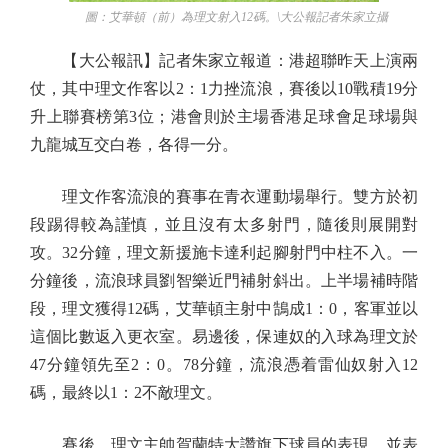
圖：艾華頓（前）為理文射入12碼。\大公報記者朱家立攝
【大公報訊】記者朱家立報道：港超聯昨天上演兩
仗，其中理文作客以2：1力挫流浪，賽後以10戰積19分
升上聯賽榜第3位；港會則於主場香港足球會足球場與
九龍城互交白卷，各得一分。
理文作客流浪的賽事在青衣運動場舉行。雙方於初
段踢得較為謹慎，並且沒有太多射門，隨後則展開對
攻。32分鐘，理文新援施卡達利起腳射門中柱不入。一
分鐘後，流浪球員劉智樂近門補射斜出。上半場補時階
段，理文獲得12碼，艾華頓主射中鵠成1：0，客軍並以
這個比數返入更衣室。易邊後，保連奴的入球為理文於
47分鐘領先至2：0。78分鐘，流浪憑着雷仙奴射入12
碼，最終以1：2不敵理文。
賽後，理文主帥賀蘭特大讚旗下球員的表現，並表