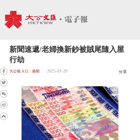
新聞速遞/老婦換新鈔被賊尾隨入屋
行劫
2025-01-20
大公報 A12：港聞
分享