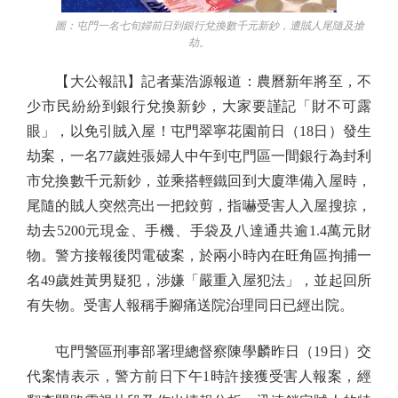
圖：屯門一名七旬婦前日到銀行兌換數千元新鈔，遭賊人尾隨及搶
劫。
【大公報訊】記者葉浩源報道：農曆新年將至，不
少市民紛紛到銀行兌換新鈔，大家要謹記「財不可露
眼」，以免引賊入屋！屯門翠寧花園前日（18日）發生
劫案，一名77歲姓張婦人中午到屯門區一間銀行為封利
市兌換數千元新鈔，並乘搭輕鐵回到大廈準備入屋時，
尾隨的賊人突然亮出一把鉸剪，指嚇受害人入屋搜掠，
劫去5200元現金、手機、手袋及八達通共逾1.4萬元財
物。警方接報後閃電破案，於兩小時內在旺角區拘捕一
名49歲姓黃男疑犯，涉嫌「嚴重入屋犯法」，並起回所
有失物。受害人報稱手腳痛送院治理同日已經出院。
屯門警區刑事部署理總督察陳學麟昨日（19日）交
代案情表示，警方前日下午1時許接獲受害人報案，經