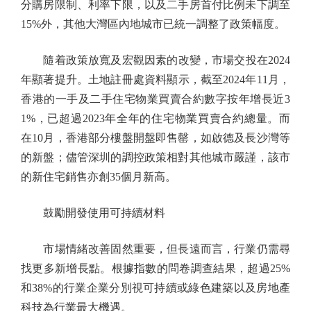
分購房限制、利率下限，以及二手房首付比例未下調至
15%外，其他大灣區內地城市已統一調整了政策幅度。
隨着政策放寬及宏觀因素的改變，市場交投在2024
年顯著提升。土地註冊處資料顯示，截至2024年11月，
香港的一手及二手住宅物業買賣合約數字按年增長近3
1%，已超過2023年全年的住宅物業買賣合約總量。而
在10月，香港部分樓盤開盤即售罄，如啟德及長沙灣等
的新盤；儘管深圳的調控政策相對其他城市嚴謹，該市
的新住宅銷售亦創35個月新高。
鼓勵開發使用可持續材料
市場情緒改善固然重要，但長遠而言，行業仍需尋
找更多新增長點。根據指數的問卷調查結果，超過25%
和38%的行業企業分別視可持續或綠色建築以及房地產
科技為行業最大機遇。