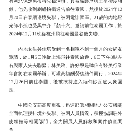
有河北保定男模特兒楊澤琪，其被騙經歷與王星極度相
似，他先收到劇組拍攝通告前往泰國，然後於2024年12
月20日在泰緬邊境失聯，被困電詐園區。21歲的內地燈
光師小孫也受黑中介「顏十六」邀請前往泰國工作，於
2024年12月11晚從杭州飛往泰國曼谷後失聯。
內地女生吳佳琪受到一名相識不到一個月的女網友
邀請，於1月5日晚從上海飛往泰國旅遊，6日下午3點左
右與家人失去聯繫；林美玲、許好寧是聽信有醫美行業
年會將在泰國舉辦，可獲高額酬勞後結伴而行，2024年
12月26日前往泰國，後被挾持進入緬甸妙瓦底大象園
區。
中國公安部高度重視，迅速部署相關地方公安機關
全面梳理摸排境外失聯、被困人員情況，積極協調駐外
使領館等相關部門，全力開展人員解救和案件偵查調
查。