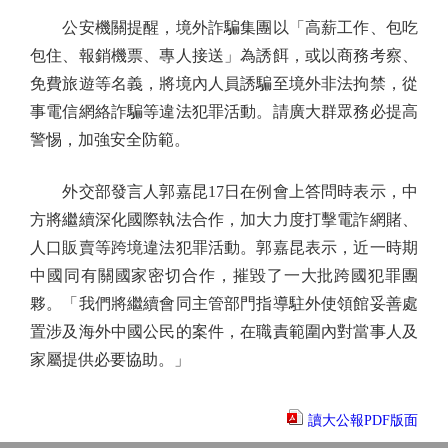
公安機關提醒，境外詐騙集團以「高薪工作、包吃
包住、報銷機票、專人接送」為誘餌，或以商務考察、
免費旅遊等名義，將境內人員誘騙至境外非法拘禁，從
事電信網絡詐騙等違法犯罪活動。請廣大群眾務必提高
警惕，加強安全防範。
外交部發言人郭嘉昆17日在例會上答問時表示，中
方將繼續深化國際執法合作，加大力度打擊電詐網賭、
人口販賣等跨境違法犯罪活動。郭嘉昆表示，近一時期
中國同有關國家密切合作，摧毀了一大批跨國犯罪團
夥。「我們將繼續會同主管部門指導駐外使領館妥善處
置涉及海外中國公民的案件，在職責範圍內對當事人及
家屬提供必要協助。」
讀大公報PDF版面