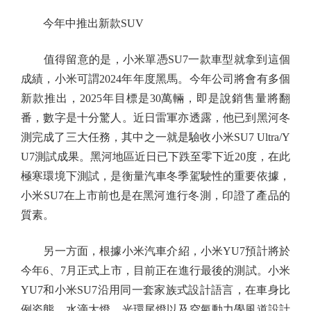
今年中推出新款SUV
值得留意的是，小米單憑SU7一款車型就拿到這個
成績，小米可謂2024年年度黑馬。今年公司將會有多個
新款推出，2025年目標是30萬輛，即是說銷售量將翻
番，數字是十分驚人。近日雷軍亦透露，他已到黑河冬
測完成了三大任務，其中之一就是驗收小米SU7 Ultra/Y
U7測試成果。黑河地區近日已下跌至零下近20度，在此
極寒環境下測試，是衡量汽車冬季駕駛性的重要依據，
小米SU7在上市前也是在黑河進行冬測，印證了產品的
質素。
另一方面，根據小米汽車介紹，小米YU7預計將於
今年6、7月正式上市，目前正在進行最後的測試。小米
YU7和小米SU7沿用同一套家族式設計語言，在車身比
例姿態、水滴大燈、光環尾燈以及空氣動力學風道設計