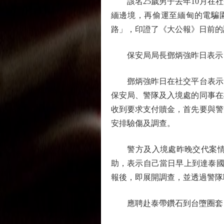
該名25歲男子去年10月在社
緬邊境，再偷運至緬甸的電騙
路」，印證了《大公報》日前的
保安局局長鄧炳強昨日表示，營
鄧炳強昨日在社交平台表示，
保安局、警隊及入境處的同事在
收到要求支付贖金，首先要與警
安排驗傷及調查。
警方及入境處昨晚交代案情表示
助，表示自己當日早上到達泰國
報後，即展開調查，並透過警隊
應聘赴泰帶鑽石到台墮圈套