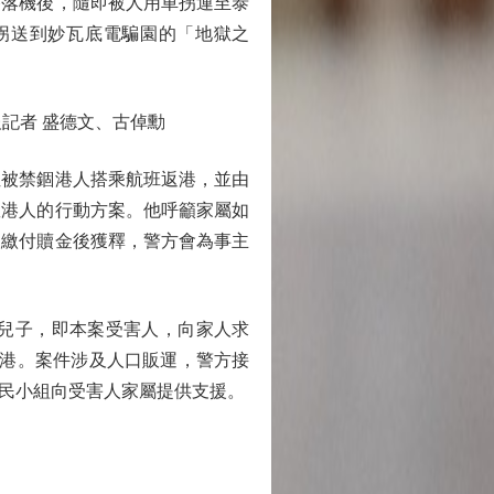
谷落機後，隨即被人用車拐運至泰
拐送到妙瓦底電騙園的「地獄之
記者 盛德文、古倬勳
被禁錮港人搭乘航班返港，並由
救港人的行動方案。他呼籲家屬如
人繳付贖金後獲釋，警方會為事主
歲兒子，即本案受害人，向家人求
香港。案件涉及人口販運，警方接
民小組向受害人家屬提供支援。