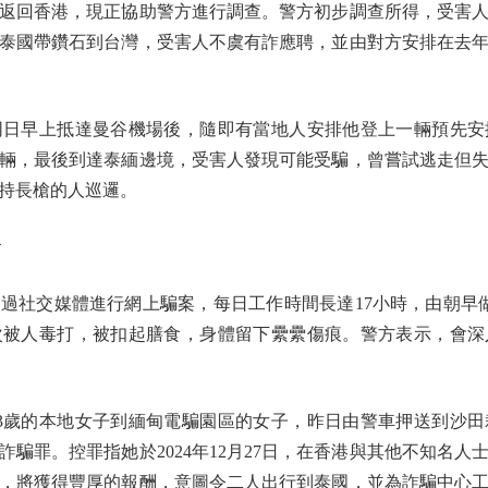
回香港，現正協助警方進行調查。警方初步調查所得，受害人
由泰國帶鑽石到台灣，受害人不虞有詐應聘，並由對方安排在去年1
早上抵達曼谷機場後，隨即有當地人安排他登上一輛預先安
輛，最後到達泰緬邊境，受害人發現可能受騙，曾嘗試逃走但
持長槍的人巡邏。
食
社交媒體進行網上騙案，每日工作時間長達17小時，由朝早做
次被人毒打，被扣起膳食，身體留下纍纍傷痕。警方表示，會深
歲的本地女子到緬甸電騙園區的女子，昨日由警車押送到沙田
騙罪。控罪指她於2024年12月27日，在香港與其他不知名
，將獲得豐厚的報酬，意圖令二人出行到泰國，並為詐騙中心