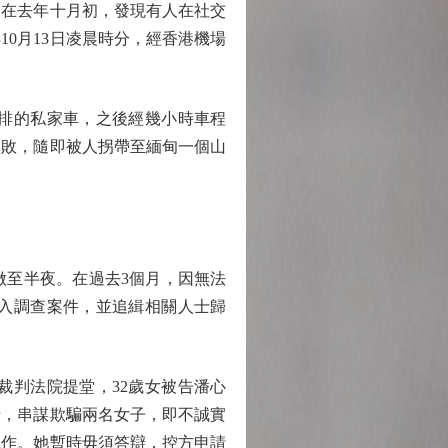
在去年十月初，發現有人在社交
0月13日凌晨時分，經香港機場
排的私家車，之後經幾小時車程
失敗，隨即被人拐帶至緬甸一個山
至半夜。在過去3個月，因無法
入調查案件，並追緝相關人士歸
裁判法院提堂，32歲女被告潘心
人士，串謀欺騙兩名女子，即不誠實
工作。她暫時毋須答辯，控方申請