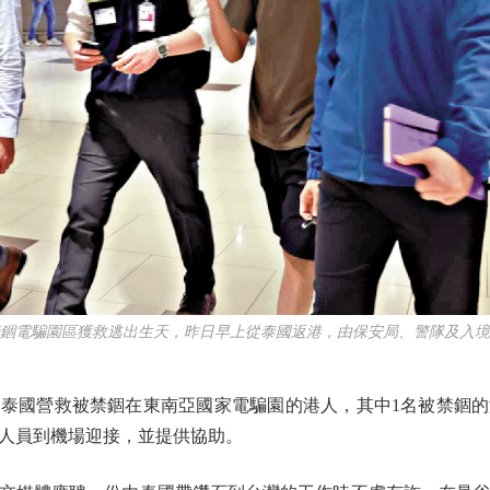
錮電騙園區獲救逃出生天，昨日早上從泰國返港，由保安局、警隊及入境
國營救被禁錮在東南亞國家電騙園的港人，其中1名被禁錮的
人員到機場迎接，並提供協助。