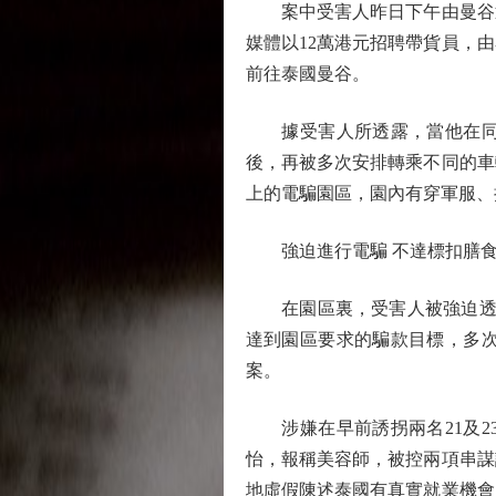
案中受害人昨日下午由曼谷返
媒體以12萬港元招聘帶貨員，
前往泰國曼谷。
據受害人所透露，當他在同日
後，再被多次安排轉乘不同的車
上的電騙園區，園內有穿軍服、
強迫進行電騙 不達標扣膳
在園區裏，受害人被強迫透過
達到園區要求的騙款目標，多
案。
涉嫌在早前誘拐兩名21及23
怡，報稱美容師，被控兩項串謀詐
地虛假陳述泰國有真實就業機會