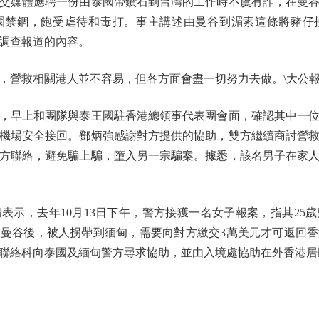
交媒體應聘一份由泰國帶鑽石到台灣的工作時不虞有詐，在曼
園禁錮，飽受虐待和毒打。事主講述由曼谷到湄索這條將豬仔
調查報道的內容。
救相關港人並不容易，但各方面會盡一切努力去做。\大公報
早上和團隊與泰王國駐香港總領事代表團會面，確認其中一位
機場安全接回。鄧炳強感謝對方提供的協助，雙方繼續商討營
方聯絡，避免騙上騙，墮入另一宗騙案。據悉，該名男子在家
，去年10月13日下午，警方接獲一名女子報案，指其25
曼谷後，被人拐帶到緬甸，需要向對方繳交3萬美元才可返回
聯絡科向泰國及緬甸警方尋求協助，並由入境處協助在外香港居