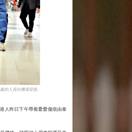
處的人員在機場迎接。
港人昨日下午帶着纍纍傷痕由泰