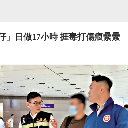
仔」日做17小時 捱毒打傷痕纍纍