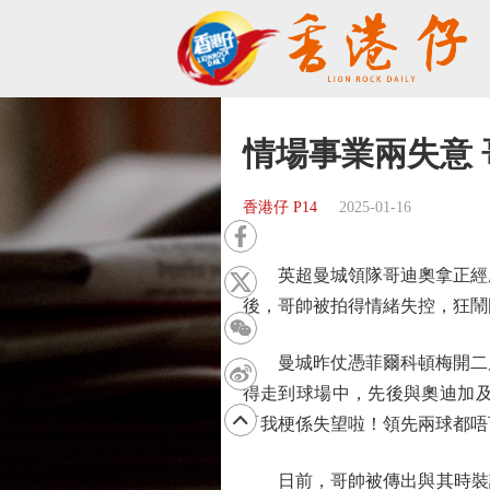
情場事業兩失意
香港仔 P14
2025-01-16
英超曼城領隊哥迪奧拿正經歷人
後，哥帥被拍得情緒失控，狂鬧
曼城昨仗憑菲爾科頓梅開二度，
得走到球場中，先後與奧迪加
「我梗係失望啦！領先兩球都唔
日前，哥帥被傳出與其時裝設