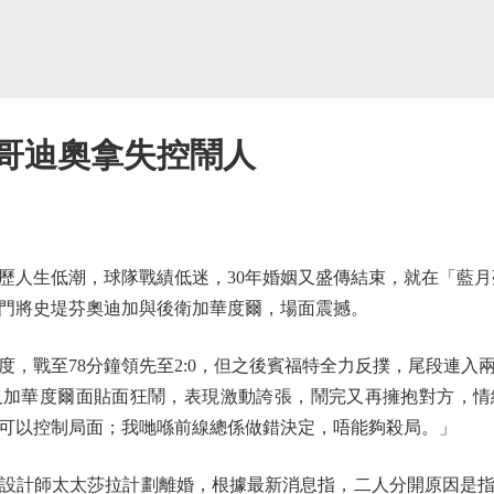
 哥迪奧拿失控鬧人
生低潮，球隊戰績低迷，30年婚姻又盛傳結束，就在「藍月亮
門將史堤芬奧迪加與後衛加華度爾，場面震撼。
戰至78分鐘領先至2:0，但之後賓福特全力反撲，尾段連入
及加華度爾面貼面狂鬧，表現激動誇張，鬧完又再擁抱對方，情
可以控制局面；我哋喺前線總係做錯決定，唔能夠殺局。」
計師太太莎拉計劃離婚，根據最新消息指，二人分開原因是指