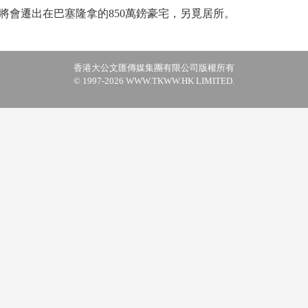
將會遷出在巴塞隆拿的850萬鎊豪宅，另覓居所。
香港大公文匯傳媒集團有限公司版權所有
© 1997-2026 WWW.TKWW.HK LIMITED.