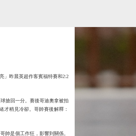
」昨晨英超作客賓福特賽和2:2
兩球搶回一分。賽後哥迪奧拿被拍
緒才稍見冷卻。哥帥賽後解釋：
哥帥是個工作狂，影響到關係。