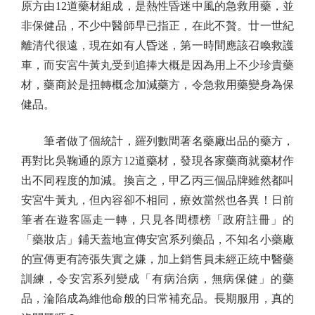
原方由12道藥材組成，是熱性昏迷中風的急救用藥，並
非保健品，不少中醫師早已指正，在此不贅。廿一世紀
離清代很遠，現在如有人昏迷，第一時間應該召喚救護
車，而安宮牛黃丸受到追捧大概是因為用上不少珍貴藥
材，藥商於是扭轉概念加減藥方，令急救用藥變身為保
健品。
筆者做了個統計，羅列數間著名藥廠出品的藥方，
再對比吳鞠通的原方12道藥材，發現各家藥商就藥材作
出不同程度的加減。換言之，甲乙丙三個品牌雖然都叫
安宮牛黃丸，但內容卻不相同，療效當然也各異！日前
筆者在遊客區走一轉，只見各間標榜「政府註冊」的
「藥妝店」鋪天蓋地宣傳安宮系列藥品，不知名小藥廠
的宣傳更有誇張失實之嫌，加上銷售員未經正統中醫藥
訓練，令安宮系列變成「有病治病，無病保健」的藥
品，淪陷成為維他命般的日常補充品。長期服用，真的