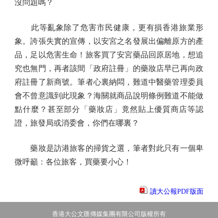
沒問題嗎？
此等亂象除了危害市民健康，更有損香港旅業形
象。誇張失實的宣傳，以安宮之名發展出偏離原方的產
品，足以危害生命！旅客買了安宮藥品回原居地，想追
究也無門，再者該間「政府註冊」的藥妝店早已再向政
府註冊了新商號。筆者心裏納悶，難道中醫藥管理委員
會不曾意識到此現象？海關就商品說明條例難道不能做
點什麼？甚至部分「藥妝店」竟然貼上優質商店等認
證，旅發局或消委會，你們在哪裏？
藥妝是訪港旅客的掃貨之選，筆者對此只有一個卑
微呼籲：各位旅客，買藥要小心！
讀大公報PDF版面
香港大公文匯傳媒集團有限公司版權所有