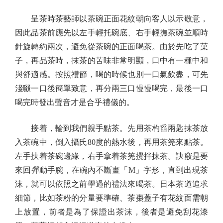
呈茶時茶藝師以茶碗正面花紋朝向客人以示敬意，
因此品茶前應先以左手輕托碗底、右手輕撫茶碗並順時
針旋轉約兩次，避免從茶碗的正面喝茶。由於先吃了菓
子，再品茶時，抹茶的苦味非常明顯，口中有一種中和
與舒適感。按照禮節，喝的時候也別一口氣飲盡，可先
淺啜一口後簡單致意，再分兩三口慢慢喝完，最後一口
喝完時發出聲音才是合乎禮儀的。
接着，輪到我們親手點茶。先用茶杓舀兩匙抹茶放
入茶碗中，倒入攝氏80度的熱水後，再用茶筅來點茶。
左手扶着茶碗邊緣，右手拿着茶筅攪拌抹茶。訣竅是要
來回彈動手腕，在碗內不斷畫「M」字形，直到出現茶
沫，就可以依照之前學過的禮法來喝茶。日本茶道追求
細節，比如茶粉的分量要準確、茶棗蓋子有花紋面需朝
上放置，前者是為了保證出茶沫，後者是避免刮花漆