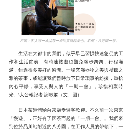
左圖：客人可一邊品茶一邊欣賞庭院景色。右圖：八芳園一景。
生活在大都市的我們，似乎早已習慣快速急促的工
作和生活節奏，有時連旅遊也難免腳步匆匆，行程滿
滿，錯過很多美好的瞬間。一場充滿器物之美與禮節之
雅的茶事，或能讓我們暫時放下日常瑣事的紛擾，重拾
內心平靜，享受人與人的「一期一會」，珍惜相聚時
光。\大公報記者 謝敏嫻（文、圖）
日本茶道體驗向來頗受遊客歡迎。不久前一次東京
「慢遊」，正好有了因茶而起的「一期一會」。我們來
到位於品川站附近的八芳園，在工作人員的帶領下，一