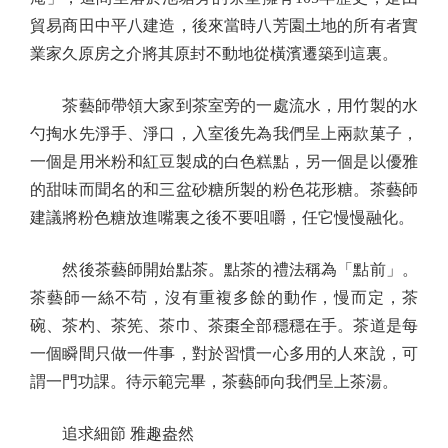
貿易商田中平八建造，後來當時八芳園土地的所有者實
業家久原房之介將其原封不動地從橫濱遷築到這裏。
茶藝師帶領大家到茶室旁的一處流水，用竹製的水
勺掏水先淨手、淨口，入室後先為我們呈上兩款菓子，
一個是用米粉和紅豆製成的白色糕點，另一個是以優雅
的甜味而聞名的和三盆砂糖所製的粉色花形糖。茶藝師
建議將粉色糖放進嘴裏之後不要咀嚼，任它慢慢融化。
然後茶藝師開始點茶。點茶的禮法稱為「點前」。
茶藝師一絲不苟，沒有重複多餘的動作，慢而定，茶
碗、茶杓、茶筅、茶巾、茶棗全部穩穩在手。茶道是每
一個瞬間只做一件事，對於習慣一心多用的人來說，可
謂一門功課。待示範完畢，茶藝師向我們呈上茶湯。
追求細節 雅趣盎然