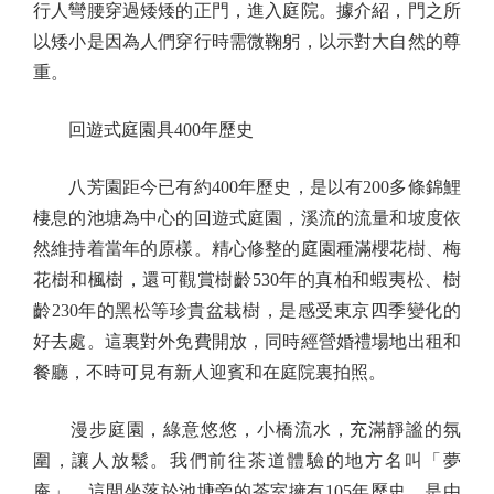
行人彎腰穿過矮矮的正門，進入庭院。據介紹，門之所
以矮小是因為人們穿行時需微鞠躬，以示對大自然的尊
重。
回遊式庭園具400年歷史
八芳園距今已有約400年歷史，是以有200多條錦鯉
棲息的池塘為中心的回遊式庭園，溪流的流量和坡度依
然維持着當年的原樣。精心修整的庭園種滿櫻花樹、梅
花樹和楓樹，還可觀賞樹齡530年的真柏和蝦夷松、樹
齡230年的黑松等珍貴盆栽樹，是感受東京四季變化的
好去處。這裏對外免費開放，同時經營婚禮場地出租和
餐廳，不時可見有新人迎賓和在庭院裏拍照。
漫步庭園，綠意悠悠，小橋流水，充滿靜謐的氛
圍，讓人放鬆。我們前往茶道體驗的地方名叫「夢
庵」，這間坐落於池塘旁的茶室擁有105年歷史，是由