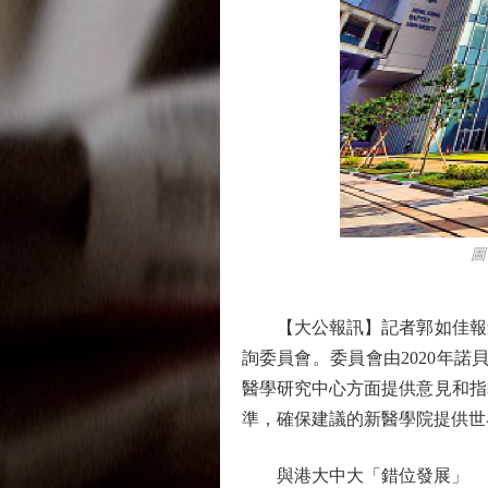
圖：浸
【大公報訊】記者郭如佳報道
詢委員會。委員會由2020年
醫學研究中心方面提供意見和指
準，確保建議的新醫學院提供世
與港大中大「錯位發展」