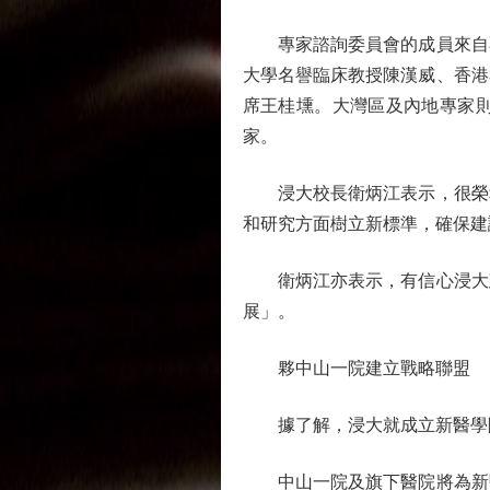
專家諮詢委員會的成員來自不
大學名譽臨床教授陳漢威、香港
席王桂壎。大灣區及內地專家
家。
浸大校長衛炳江表示，很榮幸
和研究方面樹立新標準，確保建
衛炳江亦表示，有信心浸大建
展」。
夥中山一院建立戰略聯盟
據了解，浸大就成立新醫學院
中山一院及旗下醫院將為新醫