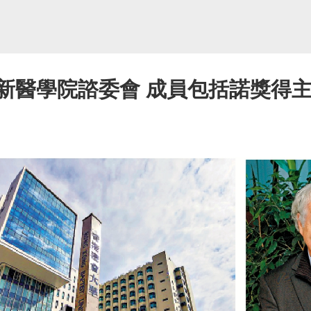
新醫學院諮委會 成員包括諾獎得