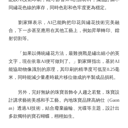
同繡花色線的庫存，同時色彩和色牢度更為穩定。
劉家輝表示，AI已能夠把印花與繡花技術完美融
合，下一步甚至應用在其他工藝上，例如昇華轉印、鐳
射切割等。
「如果以傳統繡花方法，最難挑戰是繡出細小的英
文字，現在依靠AI便可做到了。」劉家輝指出，基於AI
能協助物像識別的原理，其印刷的精準度可低至0.25毫
米，同時能減少量產時裁片移位做成的半製成品損耗。
另外，完好無缺的珠寶首飾令人趨之若鶩，珠寶設
計講求藝術美感和手工藝。內地珠寶品牌高納仕（Gaon
as）透過AI技術，結合廢棄齒輪、光碟等主題，設計出
多款獨特的寶石蝴蝶，栩栩如生。