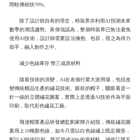
間較傳統快70%。
除了設計師自有的理念，時裝界亦利用AI預測未來
數季的潮流趨勢。黃偉強認為，整個時裝界已無法避免
使用AI技術，設計師需要設法擁抱、包容，視之為得力
助手，融入創作之中。
減少色線庫存 慳三成原材料
隨着技術的演變，AI在各個行業大派用場，包括改
變傳統帽品生產的繡花技術。眼前的帽子，驟眼看是一
針一線的立體繡花圖案，實際上是透過AI技術作為平面
印刷，取代彩色繡花工藝。
飛達帽業產品研發總監劉家輝介紹指，傳統繡花圖
案用上10種顏色線，如今只需以白色線繡上既定圖形，
配以AI技術印刷，既可節省30%的原材料，減低訂購不