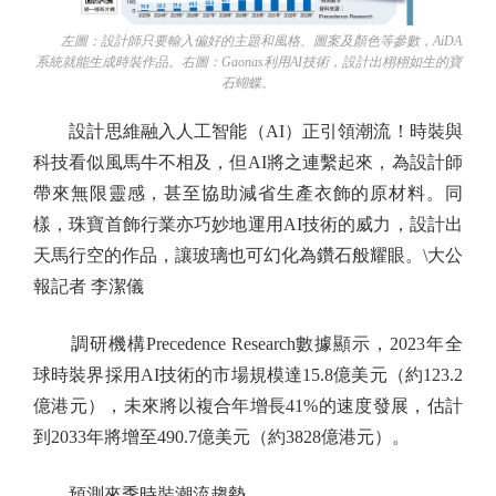
左圖：設計師只要輸入偏好的主題和風格、圖案及顏色等參數，AiDA
系統就能生成時裝作品。右圖：Gaonas利用AI技術，設計出栩栩如生的寶
石蝴蝶。
設計思維融入人工智能（AI）正引領潮流！時裝與
科技看似風馬牛不相及，但AI將之連繫起來，為設計師
帶來無限靈感，甚至協助減省生產衣飾的原材料。同
樣，珠寶首飾行業亦巧妙地運用AI技術的威力，設計出
天馬行空的作品，讓玻璃也可幻化為鑽石般耀眼。\大公
報記者 李潔儀
調研機構Precedence Research數據顯示，2023年全
球時裝界採用AI技術的市場規模達15.8億美元（約123.2
億港元），未來將以複合年增長41%的速度發展，估計
到2033年將增至490.7億美元（約3828億港元）。
預測來季時裝潮流趨勢