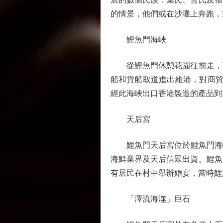
的情景，他們或在沙灘上奔跑，
鯉魚門海峽
從鯉魚門休憩花園往前走，可
船和貨船取道進出維港，對商貿
經此海峽出口香港製造的產品到
天后宮
鯉魚門天后宮位於鯉魚門海峽旁，
海鮮業界及天后信眾出資。鯉魚
有居民在村中舉辦婚宴，當時鯉
「澤流海澨」巨石