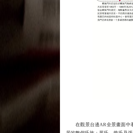
在觀景台邊AR全景畫面中看見
居的數個氏族：葉氏、曾氏及張