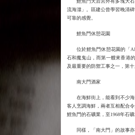
鯉魚門天后宮外有多塊大石，每
流海澨」。區建公曾學習晚清碑
可靠的感覺。
鯉魚門休憩花園
位於鯉魚門休憩花園的「AR時
石和魔鬼山，而第一艘來香港的航
及最重要的防禦工事之一，第十
南大門酒家
在海鮮街上，能看到不少海鮮
客人烹調海鮮，兩者互相配合令
鯉魚門的石礦業，至1968年
同樣，「南大門」的故事亦令人