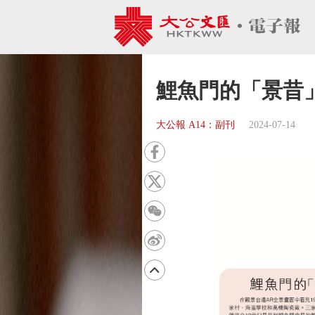
鯉魚門的「景昔
大公報 A14：副刊
2024-07-14