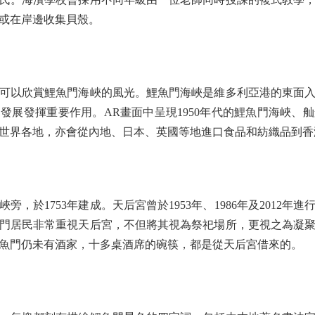
或在岸邊收集貝殼。
以欣賞鯉魚門海峽的風光。鯉魚門海峽是維多利亞港的東面入口
發展發揮重要作用。AR畫面中呈現1950年代的鯉魚門海峽、
世界各地，亦會從內地、日本、英國等地進口食品和紡織品到香
於1753年建成。天后宮曾於1953年、1986年及2012年
門居民非常重視天后宮，不但將其視為祭祀場所，更視之為凝
魚門仍未有酒家，十多桌酒席的碗筷，都是從天后宮借來的。