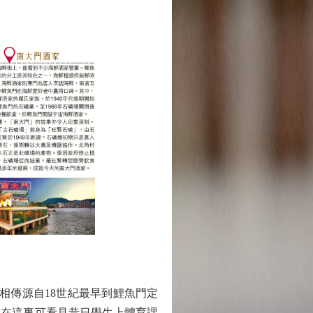
相傳源自18世紀最早到鯉魚門定
，在這裏可看見昔日學生上體育課