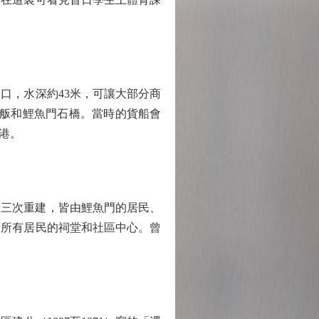
，水深約43米，可讓大部分商
舢舨和鯉魚門石橋。當時的貨船會
港。
進行三次重建，皆由鯉魚門的居民、
聚所有居民的祠堂和社區中心。曾