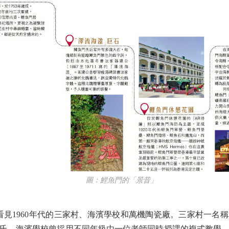
圖：鯉魚門的「景昔」
1960年代的三家村、海濱學校和萬機陶瓷廠。三家村一名稱
氏。海濱學校曾採用不同年級由一位老師同時授課的複式教學