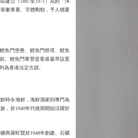
（1887至1971）寫的「澤
體筆畫厚重、字體剛勁，予人穩重
、鯉魚門堡壘、鯉魚門燈塔、鯉魚
現眼前。鯉魚門軍營是香港最早設置
列為香港法定古蹟。
鮮時令海鮮，海鮮酒家則專門為
，於1940年代後期開始活躍於
商羅旺賢於1948年創建。石礦