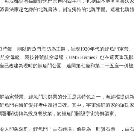
塊都刻有描繪鯉魚門景色的四字詞，包括由本地著名書法家區建公
派書法家趙之謙的北魏書法，創造獨特的北魏字體。這種北魏
鐘」則以鯉魚門海防為主題，呈現1920年代的鯉魚門軍營
空母艦—競技神號航空母艦（HMS Hermes）也在這裏重
座已改建為現時的鯉魚門公園，連同第七座和第二十五座一併被
酒家營業。鯉魚門海鮮業的分工是其特色之一，海鮮檔提供新
鯉魚門在海鮮愛好者中贏得口碑。其中，宇宙海鮮酒家的羅氏家族
石礦場關閉後轉為投身餐飲業，於鯉魚門開設宇宙海鮮酒家。
印象深刻。鯉魚門「古石礦場」前身為「旺賢石礦」，由石礦