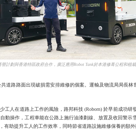
騫譽計劃與香港特區政府合作，廣泛應用Robot Tank於本港修葺公程和植
有關公共道路路面出現破損需安排維修的個案。運輸及物流局局長林
在道路上工作的風險，路邦科技 (Roborn) 於早前成功研
透過自動操作，工程車能在公路上施行油漆劃線、放置及收回警示雪糕筒
，有助提升工人的工作效率，同時節省道路設施維修保養的額外