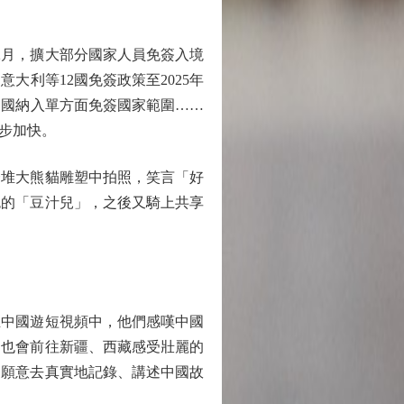
2月，擴大部分國家人員免簽入境
大利等12國免簽政策至2025年
蘭兩國納入單方面免簽國家範圍……
步加快。
堆大熊貓雕塑中拍照，笑言「好
色的「豆汁兒」，之後又騎上共享
中國遊短視頻中，他們感嘆中國
們也會前往新疆、西藏感受壯麗的
更願意去真實地記錄、講述中國故