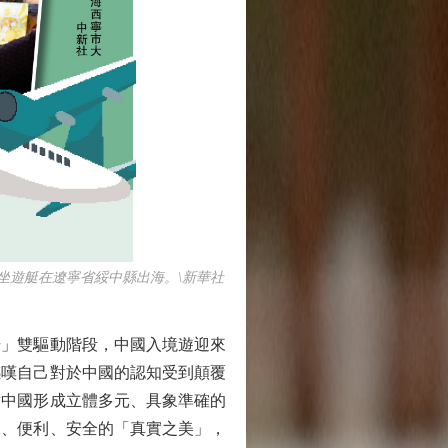
坐遊艇在遼寧省綏中縣出海。\新華社
」雙驅動階段，中國入境遊迎來
感嘆自己對於中國的認知受到顛覆
對中國形成立體多元、具象準確的
悅、便利、安全的「真實之美」，