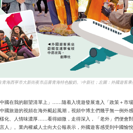
青海西寧市大新街夜市品嘗青海特色酸奶。\中新社；左圖：外國遊客乘
國在我的願望清單上」……隨着入境遊發展進入「政策＋市場
中國旅遊的視頻在海外颳起風潮，視頻中博主們幾乎無一例外
樣化、人情味濃厚……看得細微，走得深入，「老外」們便會
言人」。業內權威人士向大公報表示，外國遊客感受到中國愉