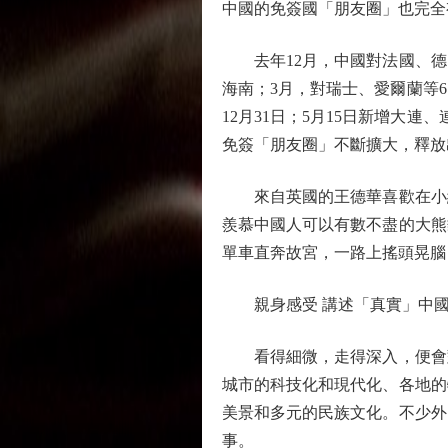
中國的免簽國「朋友圈」也完全
去年12月，中國對法國、德國
海南；3月，對瑞士、愛爾蘭等6
12月31日；5月15日新增大
免簽「朋友圈」不斷擴大，釋放
來自英國的王德華喜歡在小紅
羨慕中國人可以有數不盡的大熊
單車直奔故宮，一路上搖頭晃腦
親身感受 講述「真實」中國
看得細微，走得深入，便會對
城市的科技化和現代化、各地的
美景和多元的民族文化。不少外
事。