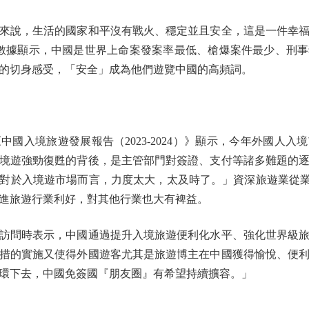
說，生活的國家和平沒有戰火、穩定並且安全，這是一件幸福
方數據顯示，中國是世界上命案發案率最低、槍爆案件最少、刑
的切身感受，「安全」成為他們遊覽中國的高頻詞。
境旅遊發展報告（2023-2024）》顯示，今年外國人入境
境遊強勁復甦的背後，是主管部門對簽證、支付等諸多難題的
於入境遊市場而言，力度太大，太及時了。」資深旅遊業從業者、HiC
進旅遊行業利好，對其他行業也大有裨益。
問時表示，中國通過提升入境旅遊便利化水平、強化世界級旅
措的實施又使得外國遊客尤其是旅遊博主在中國獲得愉悅、便
環下去，中國免簽國『朋友圈』有希望持續擴容。」