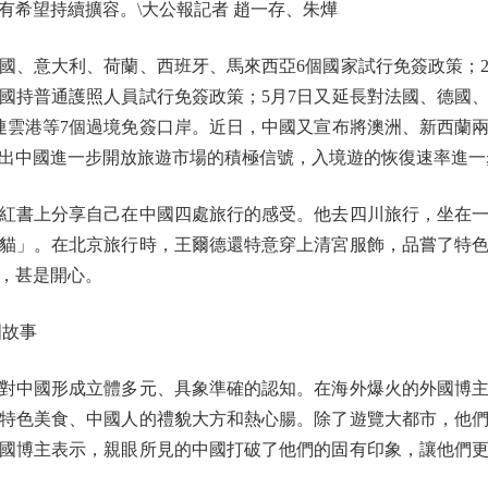
有希望持續擴容。\大公報記者 趙一存、朱燁
、意大利、荷蘭、西班牙、馬來西亞6個國家試行免簽政策；
國持普通護照人員試行免簽政策；5月7日又延長對法國、德國、意
連、連雲港等7個過境免簽口岸。近日，中國又宣布將澳洲、新西
出中國進一步開放旅遊市場的積極信號，入境遊的恢復速率進一
書上分享自己在中國四處旅行的感受。他去四川旅行，坐在一
貓」。在北京旅行時，王爾德還特意穿上清宮服飾，品嘗了特
，甚是開心。
故事
中國形成立體多元、具象準確的認知。在海外爆火的外國博主
特色美食、中國人的禮貌大方和熱心腸。除了遊覽大都市，他
國博主表示，親眼所見的中國打破了他們的固有印象，讓他們