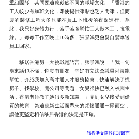
重組團隊，其間要適應截然不同的職場文化，「香港的
工人較少有加班文化，即使提供津貼也乏人問津，但商
廈的裝修工程大多只能在員工下班後的夜深進行。為
此，我只好身體力行，落手落腳幫忙工人做木工，拉電
線。」每每工作至晚上10時多，張景鴻更會親自駕車送
員工回家。
移居香港另一大挑戰是語言，張景鴻說：「我一句
廣東話也不懂，也沒有朋友，幸好有立法會議員尚海龍
幫忙，介紹我加入高才通人才服務協會，快速解決了找
房子、找學校、開公司等問題，女兒很快已融入校園生
活，香港老師教了她很多新知識。」見到女兒接受到優
質的教育，為適應新生活而帶來的煩惱通通一掃而空，
讓他更堅定相信移居香港的決定是正確。
讀香港文匯報PDF版面