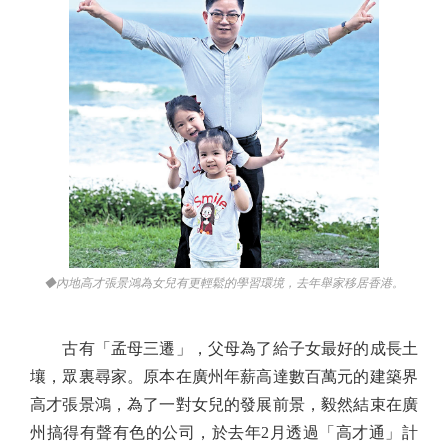
◆內地高才張景鴻為女兒有更輕鬆的學習環境，去年舉家移居香港。
古有「孟母三遷」，父母為了給子女最好的成長土
壤，眾裏尋家。原本在廣州年薪高達數百萬元的建築界
高才張景鴻，為了一對女兒的發展前景，毅然結束在廣
州搞得有聲有色的公司，於去年2月透過「高才通」計