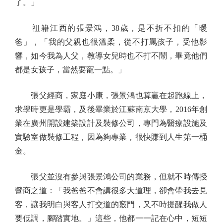
了。」
祖籍江西的張景鴻，38歲，是不折不扣的「暖
爸」，「我的父親也很溫柔，從不打罵孩子，受他影
響，如今我為人父，教導女兒時也不打不鬧，畢竟他們
都是女孩子，當然要寵一點。」
張父經商，家庭小康，張景鴻也算贏在起跑線上，
求學時更是學霸，及後畢業於江蘇南京大學，2016年創
業在廣州開設建築設計及裝修公司，專門為醫療設施及
實驗室做裝修工程，因為夠專業，很快賺到人生第一桶
金。
張父並沒有參與張景鴻公司的業務，但就不時傳授
營商之道：「我爸爸不會講很多大道理，卻會帶我去見
客，讓我明白與客人打交道的竅門，又不時提醒我做人
要低調，腳踏實地。」這些，他都一一記在心中，短短