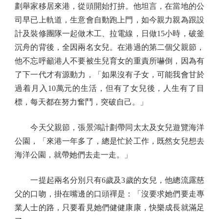
劃舉家移居來港，從頭開始打拚。他坦言，在當地的公
司早已上軌道，生意會自動跑上門，如今親力親為跟設
計及裝修團隊一起做木工、拉電線，日做15小時，破釜
沉舟的背後，全因兩名女兒。在港過的第二個父親節，
他不忘呼籲港人不要被生兒育女的重責所嚇倒，因為有
了下一代才有源動力，「如果沒有子女，可能我會甘於
過着月入10萬元的生活，但有了女兒後，人生有了目
標，每天都在努力奮鬥，突破自己。」
今天父親節，張景鴻計劃帶同太太及女兒遊覽海洋
公園，「來港一年多了，總是忙於工作，既然女兒想去
海洋公園，就帶她們去走一走。」
一提起兩名分別只有6歲及3歲的女兒，他總流露慈
父的口吻，掛在嘴邊的口頭禪是：「沒要求她們要走專
業人士的路，只要看見她們健健康康，快樂成長就滿足