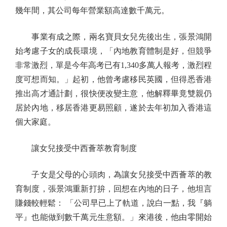
幾年間，其公司每年營業額高達數千萬元。
事業有成之際，兩名寶貝女兒先後出生，張景鴻開
始考慮子女的成長環境，「內地教育體制是好，但競爭
非常激烈，單是今年高考已有1,340多萬人報考，激烈程
度可想而知。」起初，他曾考慮移民英國，但得悉香港
推出高才通計劃，很快便改變主意，他解釋畢竟雙親仍
居於內地，移居香港更易照顧，遂於去年初加入香港這
個大家庭。
讓女兒接受中西薈萃教育制度
子女是父母的心頭肉，為讓女兒接受中西薈萃的教
育制度，張景鴻重新打拚，回想在內地的日子，他坦言
賺錢較輕鬆： 「公司早已上了軌道，說白一點，我『躺
平』也能做到數千萬元生意額。」來港後，他由零開始