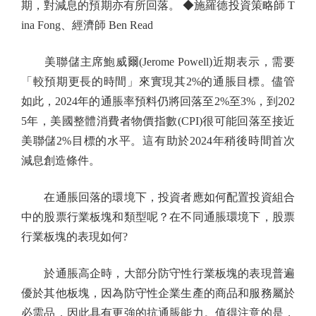
期，對減息的預期亦有所回落。 ◆施羅德投資策略師 T
ina Fong、經濟師 Ben Read
美聯儲主席鮑威爾(Jerome Powell)近期表示，需要
「較預期更長的時間」來實現其2%的通脹目標。儘管
如此，2024年的通脹率預料仍將回落至2%至3%，到202
5年，美國整體消費者物價指數(CPI)很可能回落至接近
美聯儲2%目標的水平。這有助於2024年稍後時間首次
減息創造條件。
在通脹回落的環境下，投資者應如何配置投資組合
中的股票行業板塊和類型呢？在不同通脹環境下，股票
行業板塊的表現如何?
於通脹高企時，大部分防守性行業板塊的表現普遍
優於其他板塊，因為防守性企業生產的商品和服務屬於
必需品，因此具有更強的抗通脹能力。值得注意的是，