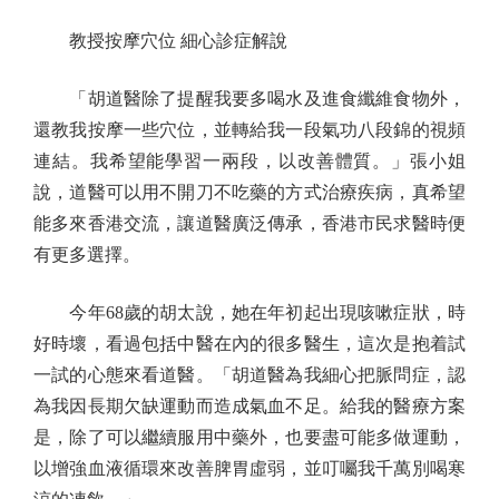
教授按摩穴位 細心診症解說
「胡道醫除了提醒我要多喝水及進食纖維食物外，
還教我按摩一些穴位，並轉給我一段氣功八段錦的視頻
連結。我希望能學習一兩段，以改善體質。」張小姐
說，道醫可以用不開刀不吃藥的方式治療疾病，真希望
能多來香港交流，讓道醫廣泛傳承，香港市民求醫時便
有更多選擇。
今年68歲的胡太說，她在年初起出現咳嗽症狀，時
好時壞，看過包括中醫在內的很多醫生，這次是抱着試
一試的心態來看道醫。「胡道醫為我細心把脈問症，認
為我因長期欠缺運動而造成氣血不足。給我的醫療方案
是，除了可以繼續服用中藥外，也要盡可能多做運動，
以增強血液循環來改善脾胃虛弱，並叮囑我千萬別喝寒