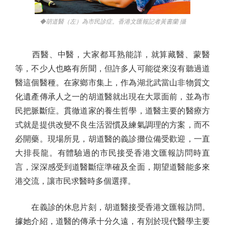
◆胡道醫（左）為市民診症。香港文匯報記者黃書蘭 攝
西醫、中醫，大家都耳熟能詳，就算藏醫、蒙醫
等，不少人也略有所聞，但許多人可能從來沒有聽過道
醫這個醫種。在家鄉市集上，作為湖北武當山非物質文
化遺產傳承人之一的胡道醫就出現在大眾面前，並為市
民把脈斷症。貫徹道家的養生哲學，道醫主要的醫療方
式就是提供改變不良生活習慣及練氣調理的方案，而不
必開藥。現場所見，胡道醫的義診攤位備受歡迎，一直
大排長龍。有體驗過的市民接受香港文匯報訪問時直
言，深深感受到道醫斷症準確及全面，期望道醫能多來
港交流，讓市民求醫時多個選擇。
在義診的休息片刻，胡道醫接受香港文匯報訪問。
據她介紹，道醫的傳承十分久遠，有別於現代醫學主要