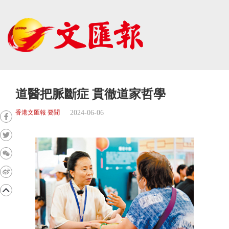
道醫把脈斷症 貫徹道家哲學
2024-06-06
香港文匯報 要聞