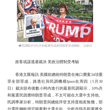
◆民調顯示10%共和黨選民或因特朗普罪成轉軚。 法新社
政客或謀逃避裁決 美政治體制受考驗
香港文匯報訊 美國前總統特朗普在掩口費案34項重
罪全部罪成，路透社與民調機構Ipsos在周四（5月30
日）裁決頒布後數小時內進行的最新民調顯示，10%共
和黨選民因應特朗普罪成，不太可能在大選中支持他。
民調專家分析，特朗普與總統拜登支持度相差無幾，部
分選民轉軚很可能牽動大選走向。分析亦指共和黨將全