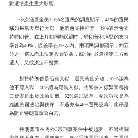
對選情產生重大影響。
今次涵蓋全美2,556名選民的調查顯示，41%的選民
稱如果當天舉行大選，他們會支持拜登，39%表示會支
持特朗普。在上月初同類民調中，特朗普和拜登的支持
率各為40%，誤差率在2%以內。兩項民調都顯示，約五
分之一選民尚未決定投票對象，或傾向於選擇第三方候
選人，又或決定不投票。
對於特朗普是否應入獄，選民態度分歧，53%認為
他不應入獄，46%認為應當入獄。共和黨人頻繁宣稱掩
口費案是出於政治動機，52%選民認為，今次訴訟是為
維護美國法治與秩序，不過亦有46%選民認為，此舉是
為阻止特朗普重返白宮。
特朗普還在另外3宗刑事案件中被起訴，不過相關
案件料不會在大選前審判，60%受訪選民認為，在選舉