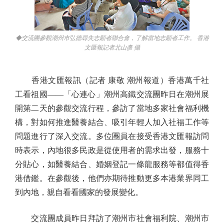
◆交流團參觀潮州市弘德尋失志願者聯合會，了解當地志願者工作。 香港
文匯報記者北山彥 攝
香港文匯報訊（記者 康敬 潮州報道）香港萬千社
工看祖國——「心連心」潮州高鐵交流團昨日在潮州展
開第二天的參觀交流行程，參訪了當地多家社會福利機
構，對如何推進醫養結合、吸引年輕人加入社福工作等
問題進行了深入交流。多位團員在接受香港文匯報訪問
時表示，內地很多民政是從使用者的需求出發，服務十
分貼心，如醫養結合、婚姻登記一條龍服務等都值得香
港借鑑。在參觀後，他們亦期待推動更多本港業界同工
到內地，親自看看國家的發展變化。
交流團成員昨日拜訪了潮州市社會福利院、潮州市