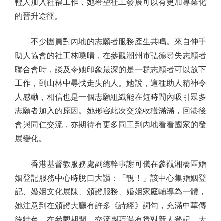
輕人加入社福工作，她希望社工發展可以有更加專業化
的晉升途徑。
不少團員對內地的志願者服務產生共鳴。來自伸手
助人協會的社工林曉晴，在參觀潮州市弘德尋失志願者
聯合會時，談及令她印象最深的是一群志願者可以放下
工作，到山林中尋找走失的人。她說，這種助人精神令
人感動，相信也是一個志願組織能在短時間內吸引眾多
志願者加入的原因。她形容此次交流收穫滿滿，回港後
會與同仁交流，亦期待有更多同工到內地看看國家的發
展變化。
香港基督教服務處副總幹事謝可儀在參觀湘橋區婚
姻登記服務中心時脫口大讚：「靚！」該中心集婚姻登
記、婚姻文化展陳、頒證服務、婚姻家庭輔導為一體，
她注意到在頒證大廳有許多《詩經》詞句，充滿中華傳
統特色。在參觀期間，交流團巧遇有幾對新人登記，大