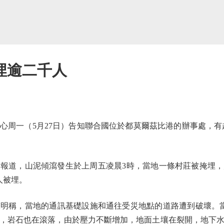
埋逾二千人
一（5月27日）告知聯合國位於都莫爾茲比港的辦事處，有超過
道，山泥傾瀉發生於上周五凌晨3時，當地一條村莊被掩埋，
0人被埋。
稱，當地的通訊基礎設施和通往受災地點的道路遭到破壞。當地
，岩石也在滾落，由於壓力不斷增加，地面土壤在裂開，地下