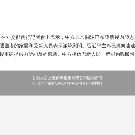
外交部例行記者會上表示，中方非常關注巴布亞新幾內亞恩
遇難者的家屬和受災人員表示誠摯慰問。習近平主席已經向達
後重建提供力所能及的幫助。中方相信巴新人民一定能夠戰勝困
香港大公文匯傳媒集團有限公司版權所有
© 1997-2026 WWW.TKWW.HK LIMITED.