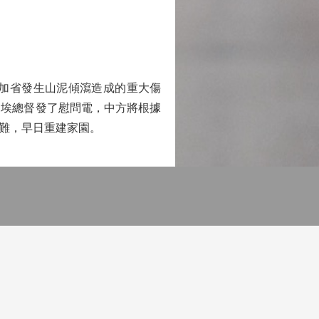
加省發生山泥傾瀉造成的重大傷
達埃總督發了慰問電，中方將根據
難，早日重建家園。