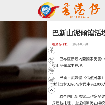
巴新山泥傾瀉活
香港仔 P11
2024-05-28
巴布亞新幾內亞國家災害中心周
模山泥傾瀉中被埋。
巴新主流媒體《信使郵報》報
估計該村3,895名村民中有2,00
聯合國巴新國家工作隊發聲明
房屋被掩埋，山泥傾瀉仍在繼續