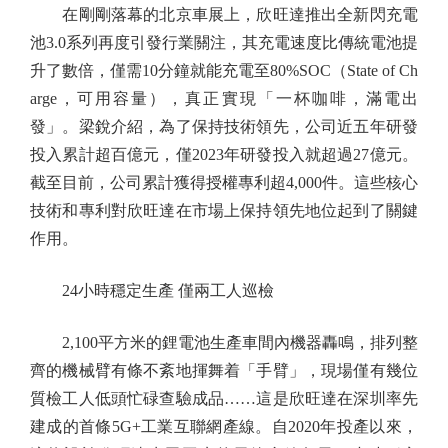
在剛剛落幕的北京車展上，欣旺達推出全新閃充電
池3.0系列再度引發行業關注，其充電速度比傳統電池提
升了數倍，僅需10分鐘就能充電至80%SOC（State of Ch
arge，可用容量），真正實現「一杯咖啡，滿電出
發」。梁銳介紹，為了保持技術領先，公司近五年研發
投入累計超百億元，僅2023年研發投入就超過27億元。
截至目前，公司累計獲得授權專利超4,000件。這些核心
技術和專利對欣旺達在市場上保持領先地位起到了關鍵
作用。
24小時穩定生產 僅兩工人巡檢
2,100平方米的鋰電池生產車間內機器轟鳴，排列整
齊的機械臂有條不紊地揮舞着「手臂」，現場僅有幾位
質檢工人低頭忙碌查驗成品……這是欣旺達在深圳率先
建成的首條5G+工業互聯網產線。自2020年投產以來，