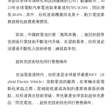
等提供全球市場研究和諮詢服務的公司）數據顯示，20
23年全球電動汽車電池裝車量達到705.5GWh，同比增
長38.6%，其中，欣旺達裝機量排名第十，動力電池業
務規模化效應逐漸體現。
當前，中國鋰電池行業「萬馬奔騰」，激烈的競爭
也倒逼行業技術不斷迭代升級。在梁銳看來，欣旺達必
須通過不斷投入技術研發，練就真本領。
超快充技術領先同行整整兩年
在油電過渡時代，欣旺達是全球最早量產HEV（H
ybrid Electric Vehicle）混動電池的廠商，在車輛全面電
動化來臨之際，當補能焦慮成為制約產業推廣新的痛
點，欣旺達再次技術突破，率先量產全球首款超快充產
品「閃充電池」，超快充技術領先同行整整兩年。