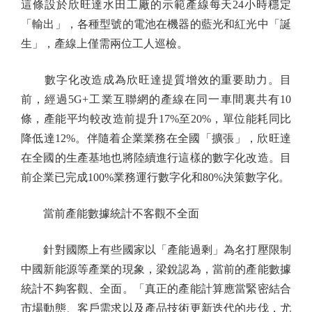
這條設於欣旺達水田工廠的示範產線每天24小時穩定
「輸出」，各種型號的電池在機器的藍光和紅光中「誕
生」，產線上僅需兩位工人巡檢。
數字化改造成為欣旺達提質增效的重要助力。目
前，經過5G+工業互聯網的產線在同一車間裏共有10
條，產能平均較改造前提升17%至20%，單位能耗同比
降低達12%。伴隨着企業業務在全國「擴張」，欣旺達
在全國的生產基地也將陸續進行這樣的數字化改造。目
前企業已完成100%業務運行數字化和80%決策數字化。
當前產能數據統計不客觀不全面
針對國際上有些國家以「產能過剩」為名打壓限制
中國新能源等產業的現象，梁銳認為，當前的產能數據
統計不夠客觀、全面。「真正的產能計算應當緊密結合
市場動態、客戶需求以及產品技術更新迭代的步伐，尤