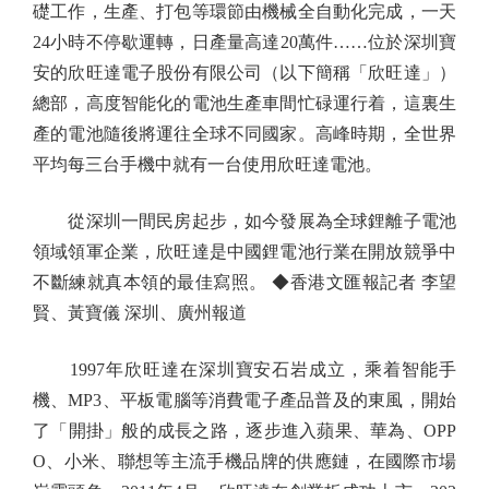
礎工作，生產、打包等環節由機械全自動化完成，一天
24小時不停歇運轉，日產量高達20萬件……位於深圳寶
安的欣旺達電子股份有限公司（以下簡稱「欣旺達」）
總部，高度智能化的電池生產車間忙碌運行着，這裏生
產的電池隨後將運往全球不同國家。高峰時期，全世界
平均每三台手機中就有一台使用欣旺達電池。
從深圳一間民房起步，如今發展為全球鋰離子電池
領域領軍企業，欣旺達是中國鋰電池行業在開放競爭中
不斷練就真本領的最佳寫照。 ◆香港文匯報記者 李望
賢、黃寶儀 深圳、廣州報道
1997年欣旺達在深圳寶安石岩成立，乘着智能手
機、MP3、平板電腦等消費電子產品普及的東風，開始
了「開掛」般的成長之路，逐步進入蘋果、華為、OPP
O、小米、聯想等主流手機品牌的供應鏈，在國際市場