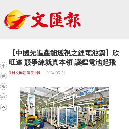
【中國先進產能透視之鋰電池篇】欣
旺達 競爭練就真本領 讓鋰電池起飛
2024-05-21
香港文匯報 深度中國