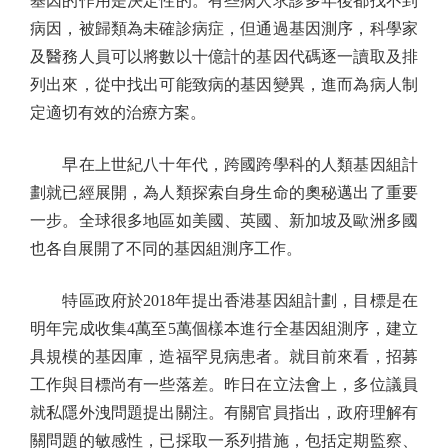
基因的作用是決定性的。有些病人求診多年後都找不到
病因，被歸類為未確診病症，但通過基因測序，科學家
及醫務人員可以將數以十億計的基因代碼逐一讀取及排
列出來，從中找出可能致病的基因變異，進而為病人制
定適切有效的治療方案。
早在上世紀八十年代，跨國跨學科的人類基因組計
劃就已經展開，為人類探索自身生命的奧秘邁出了重要
一步。全球很多地區如美國、英國、新加坡及歐洲多國
也各自展開了不同的基因組測序工作。
特區政府於2018年提出香港基因組計劃，目標是在
明年完成收集4萬至5萬個樣本進行全基因組測序，建立
具規模的基因庫，造福罕見病患者。就目前來看，招募
工作與目標尚有一些落差。昨日在立法會上，多位議員
就私隱外洩問題提出關注。有關官員指出，政府理解有
關問題的敏感性，已採取一系列措施，包括定期監察、