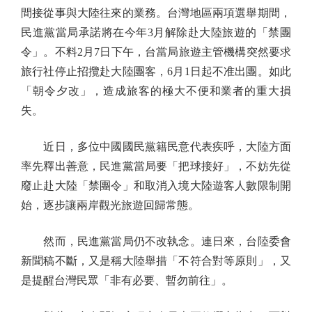
間接從事與大陸往來的業務。台灣地區兩項選舉期間，
民進黨當局承諾將在今年3月解除赴大陸旅遊的「禁團
令」。不料2月7日下午，台當局旅遊主管機構突然要求
旅行社停止招攬赴大陸團客，6月1日起不准出團。如此
「朝令夕改」，造成旅客的極大不便和業者的重大損
失。
近日，多位中國國民黨籍民意代表疾呼，大陸方面
率先釋出善意，民進黨當局要「把球接好」，不妨先從
廢止赴大陸「禁團令」和取消入境大陸遊客人數限制開
始，逐步讓兩岸觀光旅遊回歸常態。
然而，民進黨當局仍不改執念。連日來，台陸委會
新聞稿不斷，又是稱大陸舉措「不符合對等原則」，又
是提醒台灣民眾「非有必要、暫勿前往」。