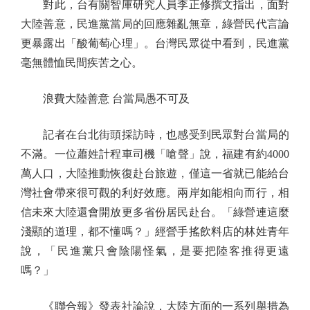
對此，台有關智庫研究人員李正修撰文指出，面對
大陸善意，民進黨當局的回應雜亂無章，綠營民代言論
更暴露出「酸葡萄心理」。台灣民眾從中看到，民進黨
毫無體恤民間疾苦之心。
浪費大陸善意 台當局愚不可及
記者在台北街頭採訪時，也感受到民眾對台當局的
不滿。一位蕭姓計程車司機「嗆聲」說，福建有約4000
萬人口，大陸推動恢復赴台旅遊，僅這一省就已能給台
灣社會帶來很可觀的利好效應。兩岸如能相向而行，相
信未來大陸還會開放更多省份居民赴台。「綠營連這麼
淺顯的道理，都不懂嗎？」經營手搖飲料店的林姓青年
說，「民進黨只會陰陽怪氣，是要把陸客推得更遠
嗎？」
《聯合報》發表社論說，大陸方面的一系列舉措為