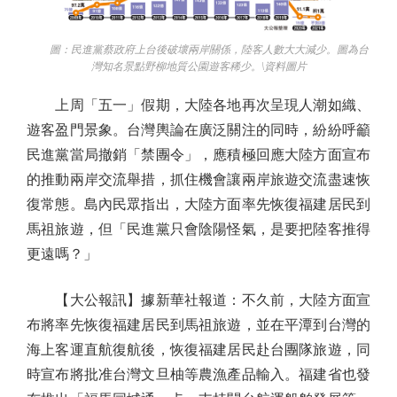
圖：民進黨蔡政府上台後破壞兩岸關係，陸客人數大大減少。圖為台
灣知名景點野柳地質公園遊客稀少。\資料圖片
上周「五一」假期，大陸各地再次呈現人潮如織、
遊客盈門景象。台灣輿論在廣泛關注的同時，紛紛呼籲
民進黨當局撤銷「禁團令」，應積極回應大陸方面宣布
的推動兩岸交流舉措，抓住機會讓兩岸旅遊交流盡速恢
復常態。島內民眾指出，大陸方面率先恢復福建居民到
馬祖旅遊，但「民進黨只會陰陽怪氣，是要把陸客推得
更遠嗎？」
【大公報訊】據新華社報道：不久前，大陸方面宣
布將率先恢復福建居民到馬祖旅遊，並在平潭到台灣的
海上客運直航復航後，恢復福建居民赴台團隊旅遊，同
時宣布將批准台灣文旦柚等農漁產品輸入。福建省也發