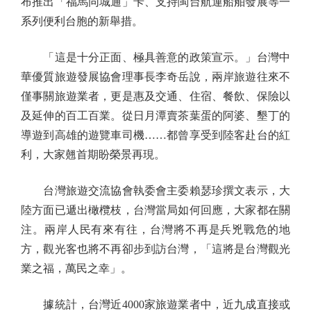
布推出「福馬同城通」卡、支持閩台航運船舶發展等一
系列便利台胞的新舉措。
「這是十分正面、極具善意的政策宣示。」台灣中
華優質旅遊發展協會理事長李奇岳說，兩岸旅遊往來不
僅事關旅遊業者，更是惠及交通、住宿、餐飲、保險以
及延伸的百工百業。從日月潭賣茶葉蛋的阿婆、墾丁的
導遊到高雄的遊覽車司機……都曾享受到陸客赴台的紅
利，大家翹首期盼榮景再現。
台灣旅遊交流協會執委會主委賴瑟珍撰文表示，大
陸方面已遞出橄欖枝，台灣當局如何回應，大家都在關
注。兩岸人民有來有往，台灣將不再是兵兇戰危的地
方，觀光客也將不再卻步到訪台灣，「這將是台灣觀光
業之福，萬民之幸」。
據統計，台灣近4000家旅遊業者中，近九成直接或