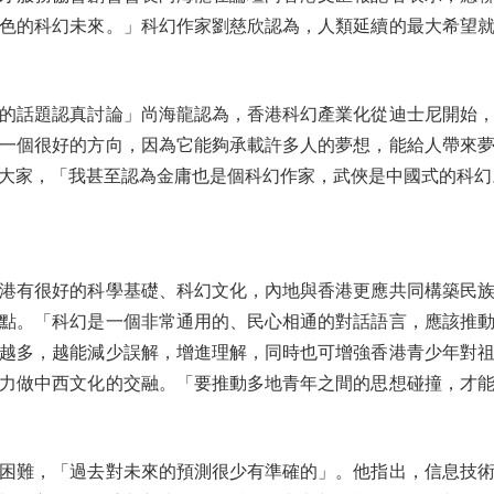
色的科幻未來。」科幻作家劉慈欣認為，人類延續的最大希望
話題認真討論」尚海龍認為，香港科幻產業化從迪士尼開始，
一個很好的方向，因為它能夠承載許多人的夢想，能給人帶來
大家，「我甚至認為金庸也是個科幻作家，武俠是中國式的科幻
有很好的科學基礎、科幻文化，內地與香港更應共同構築民族
點。「科幻是一個非常通用的、民心相通的對話語言，應該推
越多，越能減少誤解，增進理解，同時也可增強香港青少年對
力做中西文化的交融。「要推動多地青年之間的思想碰撞，才
難，「過去對未來的預測很少有準確的」。他指出，信息技術