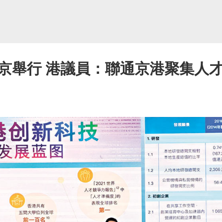
京舉行 港議員：聯通京港聚集人