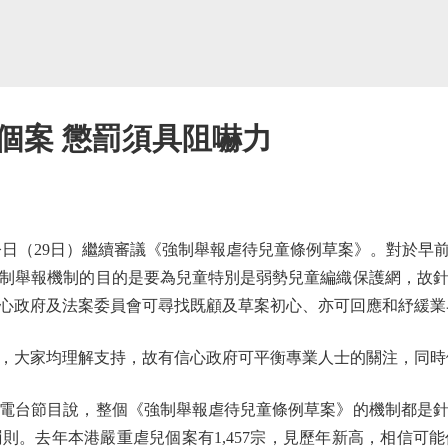
個案 懲罰須具阻嚇力
（29日）繼續審議《強制舉報虐待兒童條例草案》。對於早
制舉報機制的目的是要為兒童特別是弱勢兒童編織保護網，故
心政府及法案委員會可尋找既顧及草案初心、亦可回應和紓緩業
大家均理解支持，故有信心政府可平衡專業人士的關注，同時
台節目說，整個《強制舉報虐待兒童條例草案》的機制都是針
則。去年本港嚴重虐兒個案有1,457宗，見歷年新高，相信可