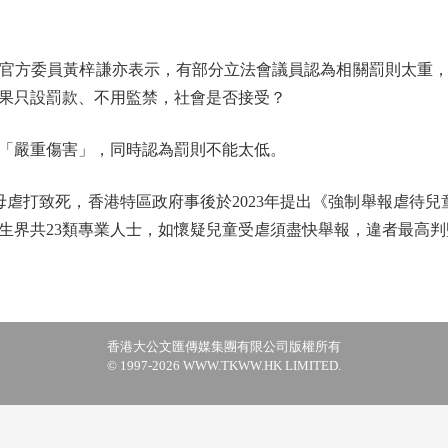
方委員黃梓謙亦表示，有部分立法會議員認為相關罰則太重，
果只設罰款、不用監禁，社會是否接受？
嚴重傷害」，同時認為罰則不能太低。
母虐打致死，香港特區政府事後於2023年提出《強制舉報虐待兒
生界共23類專業人士，如懷疑兒童受虐須盡快舉報，違者最高判
香港大公文匯傳媒集團有限公司版權所有
© 1997-2026 WWW.TKWW.HK LIMITED.