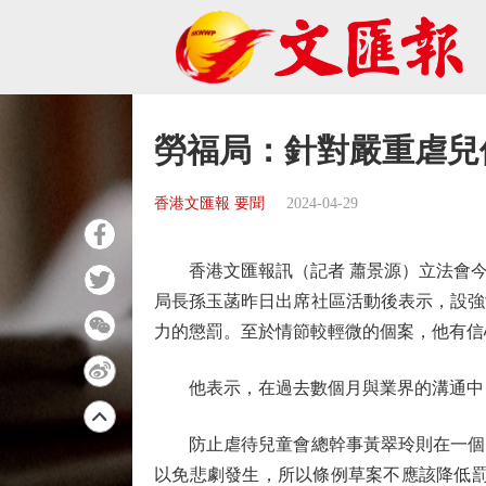
勞福局：針對嚴重虐兒
香港文匯報 要聞
2024-04-29
香港文匯報訊（記者 蕭景源）立法會今日
局長孫玉菡昨日出席社區活動後表示，設強
力的懲罰。至於情節較輕微的個案，他有信
他表示，在過去數個月與業界的溝通中，
防止虐待兒童會總幹事黃翠玲則在一個電
以免悲劇發生，所以條例草案不應該降低罰