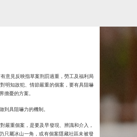
前有意見反映指草案刑罰過重，勞工及福利局
針對明知故犯、情節嚴重的個案，要有具阻嚇
界擔憂的方案。
做到具阻嚇力的機制。
對嚴重個案，是要及早發現、辨識和介入，
能仍只屬冰山一角，或有個案隱藏社區未被發