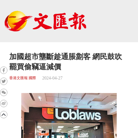
加國超市壟斷趁通脹劏客 網民鼓吹
罷買偷竊逼減價
2024-04-27
香港文匯報 國際