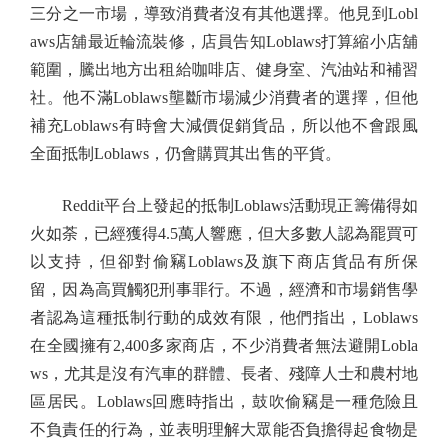
三分之一市場，導致消費者沒有其他選擇。他見到Lobl
aws店舖最近輪流裝修，店員告知Loblaws打算縮小店舖
範圍，騰出地方出租給咖啡店、健身室、汽油站和補習
社。他不滿Loblaws壟斷市場減少消費者的選擇，但他
補充Loblaws有時會大減價促銷貨品，所以他不會跟風
全面抵制Loblaws，仍會購買其出售的平貨。
Reddit平台上發起的抵制Loblaws活動現正籌備得如
火如荼，已經獲得4.5萬人響應，但大多數人認為罷買可
以支持，但卻對偷竊Loblaws及旗下商店貨品有所保
留，因為高買觸犯刑事罪行。不過，經濟和市場銷售學
者認為這種抵制行動的成效有限，他們指出，Loblaws
在全國擁有2,400多家商店，不少消費者無法避開Lobla
ws，尤其是沒有汽車的群體、長者、殘障人士和農村地
區居民。Loblaws回應時指出，鼓吹偷竊是一種危險且
不負責任的行為，並表明理解大眾能否負擔得起食物是