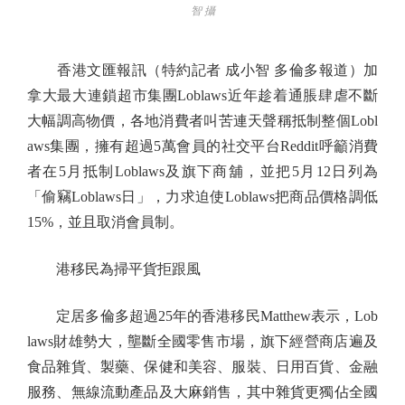
智 攝
香港文匯報訊（特約記者 成小智 多倫多報道）加
拿大最大連鎖超市集團Loblaws近年趁着通脹肆虐不斷
大幅調高物價，各地消費者叫苦連天聲稱抵制整個Lobl
aws集團，擁有超過5萬會員的社交平台Reddit呼籲消費
者在5月抵制Loblaws及旗下商舖，並把5月12日列為
「偷竊Loblaws日」，力求迫使Loblaws把商品價格調低
15%，並且取消會員制。
港移民為掃平貨拒跟風
定居多倫多超過25年的香港移民Matthew表示，Lob
laws財雄勢大，壟斷全國零售市場，旗下經營商店遍及
食品雜貨、製藥、保健和美容、服裝、日用百貨、金融
服務、無線流動產品及大麻銷售，其中雜貨更獨佔全國