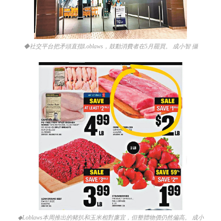
◆社交平台把矛頭直指Loblaws，鼓動消費者在5月罷買。 成小智 攝
◆Loblaws本周推出的豬扒和玉米相對廉宜，但整體物價仍然偏高。 成小