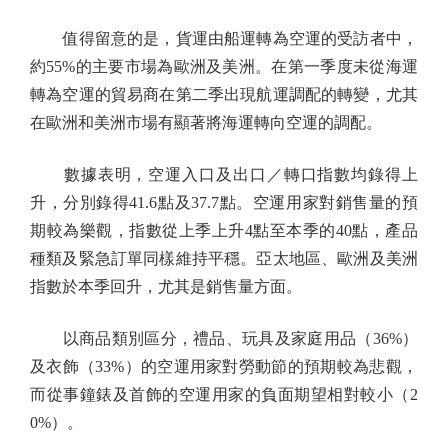
值得留意的是，貨運由船運轉為空運的受訪者中，
約55%的主要市場為歐洲及美洲。在第一季度未從海運
轉為空運的貿易商在第二季出現航運調配的轉變，尤其
在歐洲和美洲市場有顯著將海運轉向空運的調配。
數據表明，空運入口及出口／轉口指數均錄得上
升，分別錄得41.6點及37.7點。空運用家對銷售量的預
期較為樂觀，指數從上季上升4點至本季的40點，產品
種類及緊急訂單同樣維持平穩。亞太地區、歐洲及美洲
指數於本季回升，尤其是銷售量方面。
以商品類別區分，禮品、玩具及家庭用品（36%）
及衣飾（33%）的空運用家對勞動節的預期較為悲觀，
而從事鐘錶及首飾的空運用家的負面期望相對較小（2
0%）。