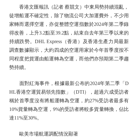
香港文匯報訊（記者 蔡競文）中東局勢持續混亂，
徒增船運不確定性，除了物流公司大加運費外，不少用
家轉而選擇空運，亦促整體空運指數於2024年第二季錄
得改善，上升3.2點至39.2點，結束自去年第三季以來的
持續跌勢。DHL Express（香港）及香港生產力局最新
調查數據顯示，大約四成的空運用家於今年首季度按不
同程度把貨運由船運轉為空運，而他們亦預期第二季趨
勢持續。
面對紅海事件，根據最新公布的2024年第二季「D
HL香港空運貿易領先指數」（DTI），超過六成受訪者
稱於首季度沒有將船運轉為空運，約27%受訪者最多有
10%貨量轉為空運，9%的受訪者將較多貨量轉換，佔比
達11%至30%。
歐美市場航運調配情況顯著