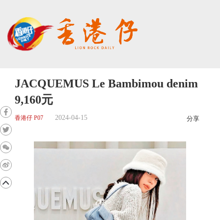
JACQUEMUS Le Bambimou denim
9,160元
2024-04-15
香港仔 P07
分享