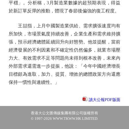
平穩」。分析稱，3月製造業數據的超預期表現，得益
於新訂單反彈的推動，體現了春節後偏強的復工程度。
王喆指，上月中國製造業供給、需求擴張速度均有
所加快，市場景氣度持續改善，企業生產和需求維持擴
張，預示經濟總體延續回升向好態勢。他並提醒，當前
經濟發展的不利因素和不確定性仍然偏多，就業市場壓
力大、有效需求不足等問題尚未得到根本改善，未來內
外部需求還需進一步提振，他說：「今年中國經濟增長
目標頗為進取，加力、提質、增效的總體政策方向還應
保持一慣性與連續性。」
讀大公報PDF版面
香港大公文匯傳媒集團有限公司版權所有
© 1997-2026 WWW.TKWW.HK LIMITED.