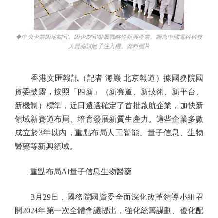
◆中央企業因地制宜、因企制宜發展戰略性新興產業。圖為中國電科科技
人員測試離子注入機。資料圖片
香港文匯報訊（記者 海巖 北京報道）據國務院國
資委披露，按照「四新」（新賽道、新技術、新平台、
新機制）標準，近日遴選確定了首批啟航企業，加快新
領域新賽道布局、培育發展新質生產力。這些企業多數
成立於3年以內，重點布局人工智能、量子信息、生物
醫藥等新興領域。
重點布局AI量子信息生物醫藥
3月29日，國務院國資委全面深化改革領導小組召
開2024年第一次全體會議提出，強化統籌謀劃、優化配