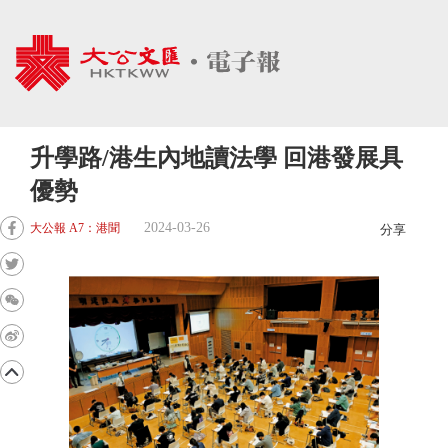
升學路/港生內地讀法學 回港發展具
優勢
2024-03-26
大公報 A7：港聞
分享