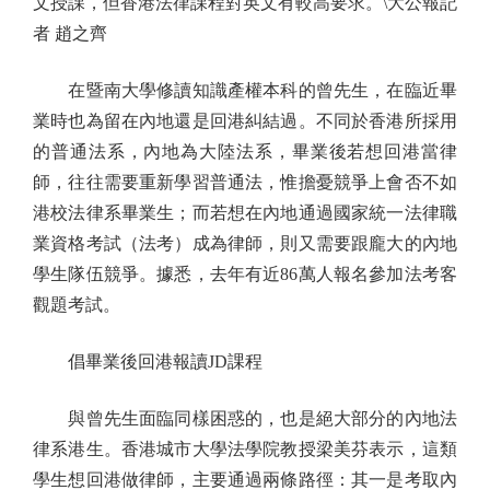
文授課，但香港法律課程對英文有較高要求。\大公報記
者 趙之齊
在暨南大學修讀知識產權本科的曾先生，在臨近畢
業時也為留在內地還是回港糾結過。不同於香港所採用
的普通法系，內地為大陸法系，畢業後若想回港當律
師，往往需要重新學習普通法，惟擔憂競爭上會否不如
港校法律系畢業生；而若想在內地通過國家統一法律職
業資格考試（法考）成為律師，則又需要跟龐大的內地
學生隊伍競爭。據悉，去年有近86萬人報名參加法考客
觀題考試。
倡畢業後回港報讀JD課程
與曾先生面臨同樣困惑的，也是絕大部分的內地法
律系港生。香港城市大學法學院教授梁美芬表示，這類
學生想回港做律師，主要通過兩條路徑：其一是考取內