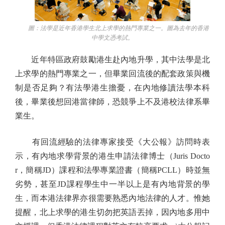
圖：法學是近年香港學生北上求學的熱門專業之一。圖為去年的香港
中學文憑考試。
近年特區政府鼓勵港生赴內地升學，其中法學是北
上求學的熱門專業之一，但畢業回流後的配套政策與機
制是否足夠？有法學港生擔憂，在內地修讀法學本科
後，畢業後想回港當律師，恐競爭上不及港校法律系畢
業生。
有回流經驗的法律專家接受《大公報》訪問時表
示，有內地求學背景的港生申請法律博士（Juris Docto
r，簡稱JD）課程和法學專業證書（簡稱PCLL）時並無
劣勢，甚至JD課程學生中一半以上是有內地背景的學
生，而本港法律界亦很需要熟悉內地法律的人才。惟她
提醒，北上求學的港生切勿把英語丟掉，因內地多用中