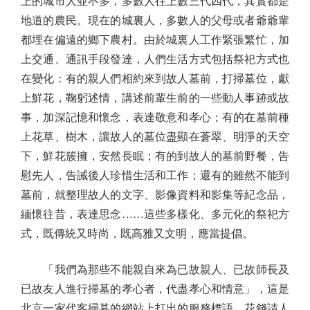
上的城市人並不多，多數人往上數三代四代，其實都是
地道的農民。現在的城裏人，多數人的父母或者爺爺輩
都埋在偏遠的鄉下農村。由於城裏人工作緊張繁忙，加
上交通、通訊手段發達，人們生活方式包括祭祀方式也
在變化：有的親人們相約來到故人墓前，打掃墓位，獻
上鮮花，鞠躬述情，講述前輩生前的一些動人事跡或故
事，加深記憶和懷念，表達敬意和孝心；有的在墓前種
上花草、樹木，讓故人的墓位盡顯在蒼翠、明淨的天空
下，鮮花簇擁，安然長眠；有的到故人的墓前野餐，告
慰先人，告誡後人珍惜生活和工作；還有的雖然不能到
墓前，就整理故人的文字、影像資料和影集等紀念品，
緬懷往昔，表達思念……這些多樣化、多元化的祭祀方
式，既傳統又時尚，既高雅又文明，應當提倡。
「我們為那些不能親自來為已故親人、已故師長及
已故友人進行掃墓的孝心者，代盡孝心和情意」，這是
北京一家代客掃墓的網站上打出的服務標語。花錢請人