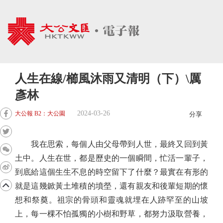
人生在線/櫛風沐雨又清明（下）\厲
彥林
2024-03-26
大公報 B2：大公園
分享
我在思索，每個人由父母帶到人世，最終又回到黃
土中。人生在世，都是歷史的一個瞬間，忙活一輩子，
到底給這個生生不息的時空留下了什麼？最實在有形的
就是這幾鍁黃土堆積的墳塋，還有親友和後輩短期的懷
想和祭奠。祖宗的骨頭和靈魂就埋在人跡罕至的山坡
上，每一棵不怕孤獨的小樹和野草，都努力汲取營養，