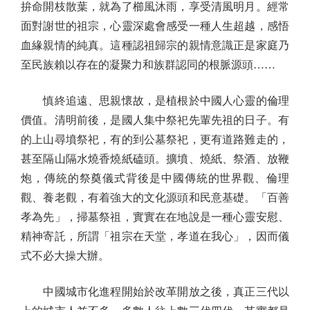
拚命開枝散葉，就為了櫛風沐雨，享受清風明月。經常
面對謝世的祖宗，心靈深處會感受一種人生超越，感悟
血緣親情的純真。這種認祖歸宗的親情意識正是家庭乃
至民族賴以存在的凝聚力和族群認同的根脈源頭……
慎終追遠、思親懷故，是植根於中國人心靈的倫理
價值。清明前後，是國人集中祭祀先輩先祖的日子。有
的上山尋墳祭祀，有的到公墓祭祀，更有道路難走的，
甚至隔山隔水燒香燒紙磕頭。擴墳、燒紙、祭酒、放鞭
炮，傳統的祭奠儀式背後是中國傳統的世界觀、倫理
觀、養老觀，有着強大的文化源頭和民意基礎。「百善
孝為先」，掃墓祭祖，實實在在地說是一種心靈安慰、
精神寄託，所謂「祖宗在天堂，孝道在我心」，因而儀
式不必大操大辦。
中國城市化進程開始於改革開放之後，真正三代以