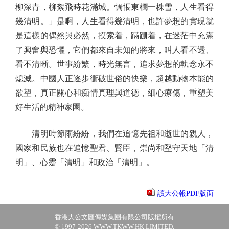
柳深青，柳絮飛時花滿城。惆悵東欄一株雪，人生看得
幾清明。」是啊，人生看得幾清明，也許夢想的實現就
是這樣的偶然與必然，摸索着，蹣跚着，在迷茫中充滿
了興奮與恐懼，它們都來自未知的將來，叫人看不透、
看不清晰。世事紛繁，時光無言，追求夢想的執念永不
熄滅。中國人正逐步衝破世俗的快樂，超越動物本能的
欲望，真正關心和痴情真理與道德，細心療傷，重塑美
好生活的精神家園。
清明時節雨紛紛，我們在追憶先祖和逝世的親人，
國家和民族也在追憶聖君、賢臣，崇尚和堅守天地「清
明」、心靈「清明」和政治「清明」。
讀大公報PDF版面
香港大公文匯傳媒集團有限公司版權所有
© 1997-2026 WWW.TKWW.HK LIMITED.