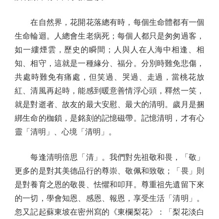
在自然界，花開花落總有時，每個生命體都有一個
生命輪迴。人總會生老病死；每個人都只是匆匆過客，
如一縷煙雲，歷史的瞬間；人與人在人海中相逢、相
知、相守，這就是一種緣分、福分。分別時難免悲傷，
共處時難免有痛處，但笑過、哭過、走過，當桃花放
紅、清風再起時，能感到暖意善情浮心頭，釋然一笑，
就是對逝者、故友的最大安慰、最大的清明。歲月是捆
綁生命的枷鎖，是銘刻的記憶磁帶。記憶清明，才有心
靈「清明」、心境「清明」。
每逢清明倍思「清」。我們對先祖敬和畏，「敬」
更多的是對其美德品行的尊崇、敬佩和致敬；「畏」則
是對養育之恩的敬畏、怯懼和叩拜。尊重祖先遺留下來
的一切，學會知恩、感恩、報恩，享受生活「清明」。
忽又記起蘇東坡在密州寫的《東欄梨花》：「梨花淡白