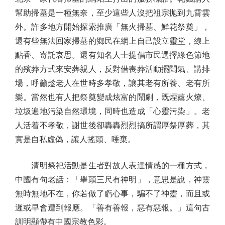
幫助掃墓是一種無奈，至少這些人沒把祖宗拋到九霄雲
外。許多地方開始探索推廣「無火掃墓、鮮花祭奠」，
還有些無法回家掃墓的鄉民在網上自己設立靈堂，線上
點香、寄託哀思。還有知名人士提倡市民選擇綠色節地
的殯葬方式來安葬親人，反對借喪葬活動擺闊氣、講排
場，呼籲趁老人在世時多孝敬，讓其老有所養、老有所
樂。當然也有人把祭奠變成炫富的鬧劇，既煙薰火燎、
垃圾遍地污染自然環境，同時也造成「心靈污染」。老
人活着不孝敬，謝世後卻轟轟烈烈搞所謂厚祭厚葬，其
實是自私虛偽，讓人搖頭、唾棄。
清明祭祀活動是生者對故人表達情感的一種方式，
中國有句老話：「舉頭三尺有神明」，意思是說，神靈
無時無地不在，你若做了虧心事，騙不了神靈，而且或
遲或早會遭到報應。「善有善報，惡有惡報。」這句古
訓明顯帶有中國宗教色彩。