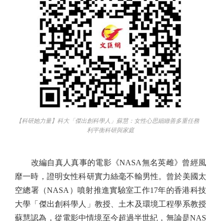
【科研她力量】科大「傑出創科學人」蘇慧：女性心思細緻善多重任務
利平衡科研與家庭
改編自真人真事的電影《NASA無名英雌》曾經風
靡一時，證明女性科研實力絲毫不輸男性。曾於美國太
空總署（NASA）噴射推進實驗室工作17年的香港科技
大學「傑出創科學人」教授、土木及環境工程學系教授
蘇慧認為，從電影中情境至今超過半世紀，無論是NAS