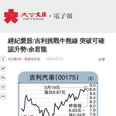
經紀愛股/吉利挑戰牛熊線 突破可確
認升勢\余君龍
2024-03-21
大公報 B2：投資全方位
分享