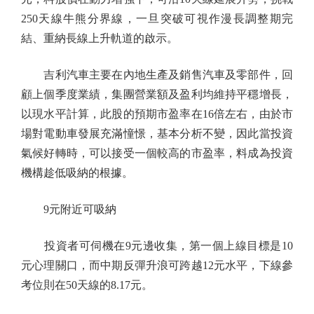
250天線牛熊分界線，一旦突破可視作漫長調整期完
結、重納長線上升軌道的啟示。
吉利汽車主要在內地生產及銷售汽車及零部件，回
顧上個季度業績，集團營業額及盈利均維持平穩增長，
以現水平計算，此股的預期市盈率在16倍左右，由於市
場對電動車發展充滿憧憬，基本分析不變，因此當投資
氣候好轉時，可以接受一個較高的市盈率，料成為投資
機構趁低吸納的根據。
9元附近可吸納
投資者可伺機在9元邊收集，第一個上線目標是10
元心理關口，而中期反彈升浪可跨越12元水平，下線參
考位則在50天線的8.17元。