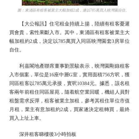
圖：東涌區有租客被業主大幅加租2成，遂以785萬買入映灣園自住。
【大公報訊】住宅租金持續上揚，陸續有租客憂遲
買會貴，索性果斷入市。其中，東涌區有租客被業主大
幅加租約2成，決定以785萬買入同區映灣園套3房單位
自住。
利嘉閣地產聯席董事劉景駿表示，映灣園剛錄租客
入市個案，單位是16座中層G室，實用面積756方呎，獲
同區租客以785萬元承接，實呎10384元。據悉，該名租
客兩年前租住同區屋苑，隨着航空業回暖，機組人員對
租盤需求反彈，租客被業主加租，參考其租住單位市值
月租，業主有意加租約2成，買家遂決定租轉買，最終
買入上址上車。
深井租客睇樓後3小時拍板