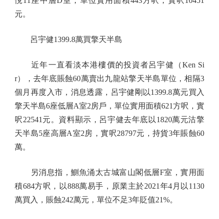
悅11座中層D室，單位實用面積443方呎，實呎10451
元。
呂宇健1399.8萬買擎天半島
近年一直看淡本港樓價的投資者呂宇健（Ken Si
r），去年底賬蝕60萬賣出九龍站擎天半島單位，相隔3
個月再度入市，消息透露，呂宇健剛以1399.8萬元買入
擎天半島6座低層A室2房戶，單位實用面積621方呎，實
呎22541元。資料顯示，呂宇健去年底以1820萬元沽擎
天半島5座高層A室2房，實呎28797元，持貨3年賬蝕60
萬。
另消息指，鰂魚涌太古城富山閣低層F室，實用面
積684方呎，以888萬易手，原業主於2021年4月以1130
萬買入，賬蝕242萬元，單位不足3年貶值21%。