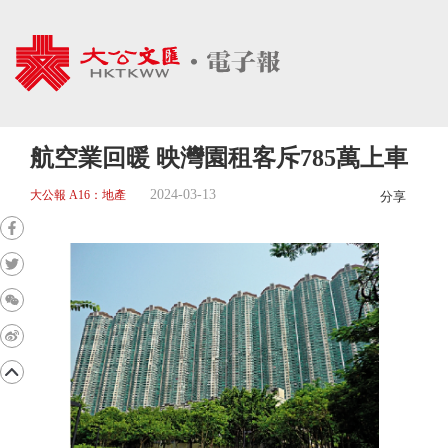
航空業回暖 映灣園租客斥785萬上車
2024-03-13
大公報 A16：地產
分享