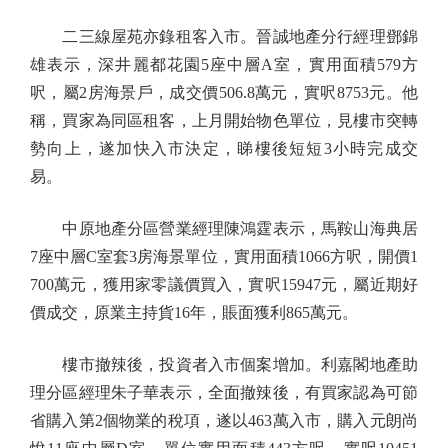
二三線屋苑亦錄租客入市。晉誠地產分行經理鄧錦
雄表示，深井麗都花園5座中層A室，實用面積579方
呎，屬2房海景戶，成交價506.8萬元，實呎8753元。他
稱，買家為同區租客，上月開始物色單位，見樓市突轉
勢向上，遂加快入市決定，睇樓後短短3小時完成交
易。
中原地產分區營業經理陳鴻霆表示，馬鞍山海典居
7座中層C室套3房海景單位，實用面積1066方呎，開價1
700萬元，獲用家零議價買入，實呎15947元，屬近期好
價成交，原業主持貨16年，賬面獲利865萬元。
樓市撤辣後，投資者入市個案增加。利嘉閣地產助
理分區經理朱子華表示，全面撤辣後，有買家認為可節
省購入第2個物業的稅項，遂以463萬入市，購入元朗尚